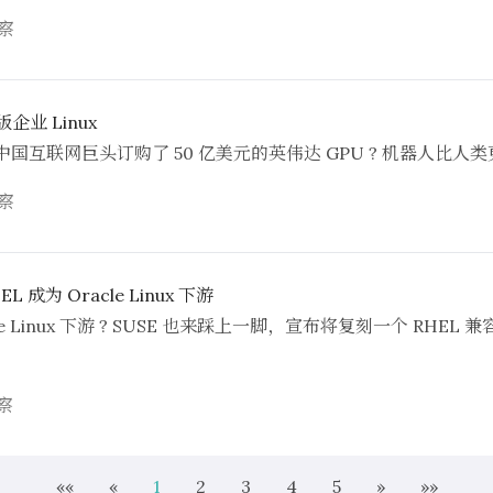
察
企业 Linux
 ? 中国互联网巨头订购了 50 亿美元的英伟达 GPU ? 机器人比人
察
 成为 Oracle Linux 下游
cle Linux 下游 ? SUSE 也来踩上一脚，宣布将复刻一个 RHEL 兼容发
察
««
«
1
2
3
4
5
»
»»