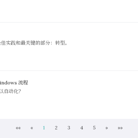
具、最佳实践和最关键的部分：转型。
indows 流程
可以自动化？
««
«
1
2
3
4
5
»
»»