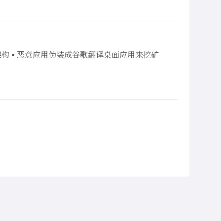
ch 64 位架构 • 恶意应用伪装成谷歌翻译桌面应用来挖矿