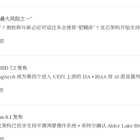
“最大风险之一”
? 微软称与新必应对话过多会使其“犯糊涂” ? 龙芯架构开始支持 KV
察
BSD 7.2 发布
布 • LoongArch 成为第四个进入 UEFI 上游的 ISA • RIAA 将 A
察
x 6.1 发布
发布 • 龙架构已初步支持开源鸿蒙操作系统 • 英特尔确认 Alder Lake 
察