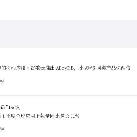
遗弃的移动应用 • 谷歌云推出 AlloyDB，比 AWS 同类产品快两倍
察
程序员们抗议
第 1 季度全球应用下载量同比增长 11%
察