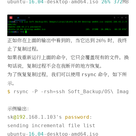
ubuntu-
16.04
-desktop-amd64.iso 
26%
372
MB 
2
正如你在上面的输出中看到的，当它达到 26％ 时，我终
止了复制过程。
如果我重新运行上面的命令，它只会覆盖现有的文件。换
句话说，复制过程不会在我断开的地方恢复。
为了恢复复制过程，我们可以使用
命令，如下所
rsync
示。
$ 
rsync -P -rsh=ssh Soft_Backup/OS\ Images
示例输出：
sk
@192
.168.1.103's 
password
:

sending incremental file list

ubuntu-
16.04
-desktop-amd64.iso
