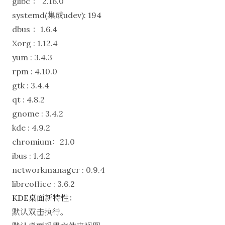
glibc ： 2.16.0
systemd(集成udev): 194
dbus ：1.6.4
Xorg : 1.12.4
yum : 3.4.3
rpm : 4.10.0
gtk : 3.4.4
qt : 4.8.2
gnome : 3.4.2
kde : 4.9.2
chromium：21.0
ibus : 1.4.2
networkmanager : 0.9.4
libreoffice : 3.6.2
KDE桌面新特性：
默认双击执行。