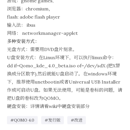
游戏：gnome games,
浏览器：chromium，
flash: adobe flash player
输入法： ibus
网络： networkmanager-applet
多种安装方式：
光盘方式：需要用DVD盘片刻录。
U盘安装方式：在Linux环境下，可以执行linux命令：
dd if=Qomo_kde_4.0_beta.iso of=/dev/sdX (把X替
换成分区数字),然后就能U盘启动了。在windows环境
下，推荐使用
unetbootin
或者
Universal USB Installer
作成可启动U盘。如果无法使用，可能是卷标的问题，请
把U盘的卷标改为QOMO。
硬盘安装：详情请看wiki中
硬盘安装
部分
#QOMO 4.0
#发行版
#改进