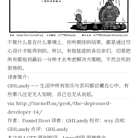
不管什么是在什么事情上，你所期待的结果，都是通过尽
心设计才能得到的。所以，有拖延症的各位亲们，切莫把
所有都拖到最后一分钟才去考虑解决方案哦，不然会死的
很惨的。
译者简介：
GHLandy
—— 生活中所有欢乐与苦闷都应藏在心中，有
些事儿注定无人知晓，自己也无从说起。
via:
http://turnoff.us/geek/the-depressed-
developer-14/
作者：
Daniel Stori
译者：
GHLandy
校对：
wxy
合成：
GHLandy
点评：
GHLandy
本文由
LCTT
原创编译，
Linux中国
荣誉推出