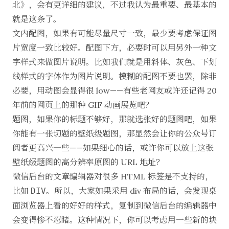
北
》，会有更详细的建议，不过我认为最重要、最基本的
就是这条了。
文内配图，如果有可能尽量尺寸一致，最少要考虑保证图
片宽度一致比较好。配图下方，必要时可以用另外一种文
字样式来做图片说明。比如我们就是用斜体、灰色、下划
线样式的字体作为图片说明。模糊的配图不要也罢，除非
必要，用动图会显得很 low——有些老网友或许还记得 20
年前的网页上的那种 GIF 动画展览吧？
题图，如果你的标题不够好，那就选张好的题图吧，如果
你能有一张切题的壁纸级题图，那显然会让你的公众号订
阅者更高兴一些——如果细心的话，或许你可以放上这张
壁纸级题图的高分辨率原图的 URL 地址？
微信后台的文章编辑器对很多 HTML 标签是不支持的，
比如
。所以，大家如果采用 div 布局的话，会发现桌
DIV
面浏览器上看的好好的样式，复制到微信后台的编辑器中
会变得惨不忍睹。这种情况下，你可以考虑用一些新的块