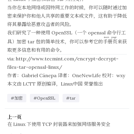
当你在本地网络或因特网工作的时候，你可以随时通过加
密来保护你和他人共享的重要文本或文件，这有助于降低
将其暴露给恶意攻击者的风险。
我们研究了一种使用 OpenSSL（一个 openssl 命令行工
man page
具）加密 tar 包的简单技术，你可以参考它的
手册页
来获
取更多信息和有用的命令。
via:
http://www.tecmint.com/encrypt-decrypt-
files-tar-openssl-linux/
作者：
Gabriel Cánepa
译者：
OneNewLife
校对：
wxy
本文由
LCTT
原创编译，
Linux中国
荣誉推出
#加密
#OpenSSL
#tar
上一页
在 Linux 下使用 TCP 封装器来加强网络服务安全