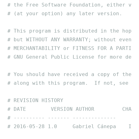
# the Free Software Foundation, either ver
# (at your option) any later version.
# This program is distributed in the hope 
# but WITHOUT ANY WARRANTY; without even t
# MERCHANTABILITY or FITNESS FOR A PARTICU
# GNU General Public License for more deta
# You should have received a copy of the G
# along with this program.  If not, see .
# REVISION HISTORY
# DATE        VERSION AUTHOR         CHANG
# ---------- ------- --------------
# 2016-05-28 1.0     Gabriel Cánepa    Ini