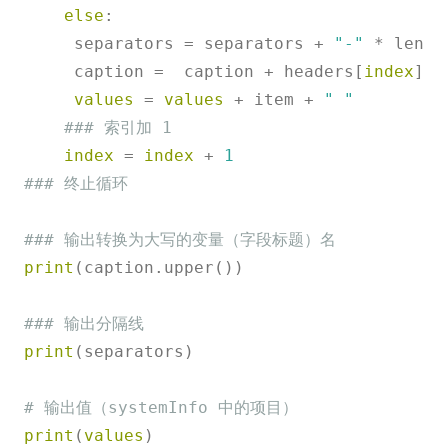
else
:

     separators = separators + 
"-"
 * len(i
     caption =  caption + headers[
index
] +
values
 = 
values
 + item + 
" "
### 索引加 1
index
 = 
index
 + 
1
### 终止循环
### 输出转换为大写的变量（字段标题）名
print
(caption.upper())

### 输出分隔线
print
(separators)

# 输出值（systemInfo 中的项目）
print
(
values
)
