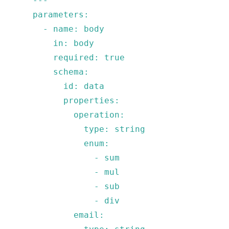
    ---

    parameters:

      - name: body

        in: body

        required: true

        schema:

          id: data

          properties:

            operation:

              type: string

              enum:

                - sum

                - mul

                - sub

                - div

            email:
