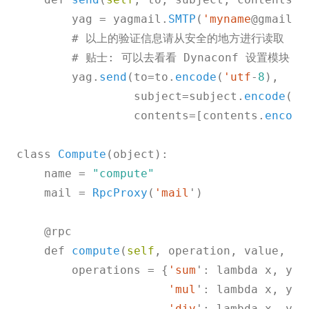
        yag = yagmail.
SMTP
(
'myname
@gmail.c
        # 以上的验证信息请从安全的地方进行读取

        # 贴士: 可以去看看 Dynaconf 设置模块

        yag.
send
(to=to.
encode
(
'utf
-
8
), 

                 subject=subject.
encode
(
'u
                 contents=[contents.
encode
class 
Compute
(object):

    name = 
"compute"
    mail = 
RpcProxy
(
'mail
')    

    @rpc

    def 
compute
(
self
, operation, value, oth
        operations = {
'sum
': lambda x, y: 
'mul
': lambda x, y: 
'div
': lambda x, y: 