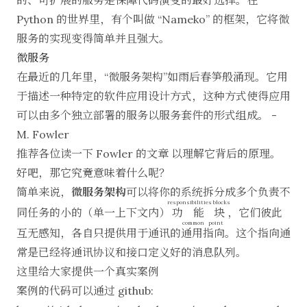
的、可扩展的服务是保障代码演变的最好选择。在
Python 的世界里，有个叫做 “Nameko” 的框架，它将微
服务的实现变得简单并且强大。
微服务
在最近的几年里，“微服务架构”如雨后春笋般涌现。它用
于描述一种特定的软件应用设计方式，这种方式使得应用
可以由多个独立部署的服务以服务套件的形式组成。 -
M. Fowler
推荐各位读一下
Fowler 的文章
以理解它背后的原理。
好吧，那它究竟意味着什么呢？
简单来说，
微服务架构
可以将你的系统拆分成多个负责不
responsibilities blocks
同任务的小的（单一上下文内）
功能块
，它们彼此
common point
互无感知，各自只提供用于通讯的
通用指向
。这个指向通
常是已经将通讯协议和接口定义好的消息队列。
这里给大家提供一个真实案例
案例的代码可以通过 github: