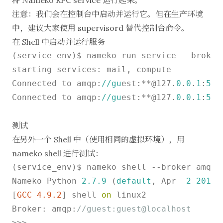
注意：我们会在控制台中启动并运行它。但在生产环境
中，建议大家使用 supervisord 替代控制台命令。
在 Shell 中启动并运行服务
(service_env)$ nameko run service --broker
starting services: mail, compute

Connected to amqp:
//gu
est:**@127.
0
.
0
.
1
:
567
Connected to amqp:
//gu
est:**@127.
0
.
0
.
1
:
567
测试
在另外一个 Shell 中（使用相同的虚拟环境），用
nameko shell 进行测试：
(service_env)$ nameko shell --broker amqp:
Nameko Python 
2.7
.9
 (
default
, Apr  
2
2015
,
[
GCC 4.9.2
] shell 
on
 linux2

Broker: amqp:
//guest:guest@localhost
>>>
