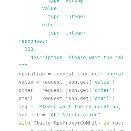
              type: string

            value:

              type: integer

            other:

              type: integer

    responses:

      200:

        description: Please wait the calcu
    """
    operation = request.json.get(
'operatio
    value = request.json.get(
'value'
)

    other = request.json.get(
'other'
)

    email = request.json.get(
'email'
)

    msg = 
"Please wait the calculation, yo
    subject = 
"API Notification"
with
 ClusterRpcProxy(CONFIG) 
as
 rpc:
