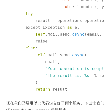
'sub
': lambda x, y: 
try
:

            result = operations[operation](
        except Exception 
as
 e:

self
.mail.send.
async
(email, 
"A
            raise

else
:

self
.mail.send.
async
(

                email, 

"Your operation is complet
"The result is: %s"
 % resul
            )

return
 result

现在我们已经用以上代码定义好了两个服务，下面让我们
将 Nameko RPC service 运行起来。