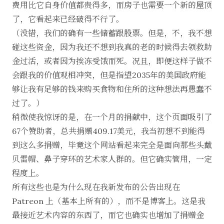
费用比它自身价值都贵得多，而房子也需要一个新的屋顶
了，它看起来已经破得不行了。
（没错，我们的确有一些储蓄跟股票。但是，不，我不想
碰这些资金，因为我还不想到我真的老的时候得去领救助
金过活，或者因为挨冻受饿而死。况且，即便这样子做不
会跟我的价值观相冲突，但是指望2035年的美国政府能
够让我有足够的钱来购买食物和住所的这种想法再愚蠢不
过了。）
稍微使我惊讶的是，在一个月的捐献中，这个页面吸引了
67个赞助者，总共捐赠409.17美元，我当初想不到能得
到这么多捐赠，毕竟这个网站看起来完全是面向那些头戴
贝雷帽、鼻子穿环的艺术家人群的。但它确实管用，一定
程度上。
所有这些也是为什么现在我新发布的公告出现在
Patreon 上（基本上所有的），而不是博客上。这是我
最接近艺术内容的东西了，而它也确实也增加了捐赠金