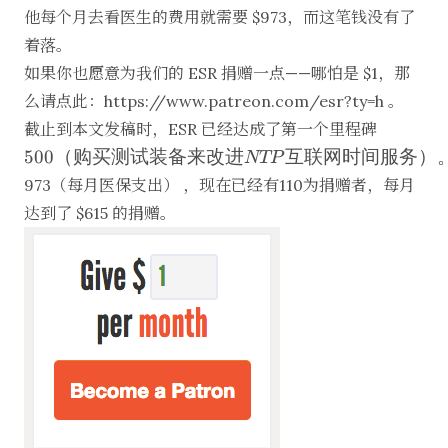
他每个月去看医生的费用就需要
$973，而这笔钱没有了
着落。
如果你也愿意为我们的 ESR 捐赠一点——哪怕是
$1，那
么请点此：
https://www.patreon.com/esr?ty=h
。
500（购
截止到本文发稿时，ESR 已经达成了第一个里程碑
买测试
500
（购买测试装备来改进
互联网时间服务）
NTP
装备来
973（每月医保支出） ，现在已经有110为捐赠者，每月
改进
达到了
$615 的捐赠。
NTP 互
联网时
间服
务）。
目前正
在准备
完成第
二个里
程碑