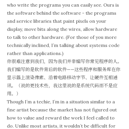
who write the programs you can easily see. Ours is
the software behind the software - the programs
and service libraries that paint pixels on your
display, move bits along the wires, allow hardware
to talk to other hardware. (For those of you more
technically inclined, I’m talking about systems code
rather than applications.)
你很难注意到我们，因为我们并非编写你常见程序的人。
我们编写的是软件背后的软件——这些程序和服务库在你
显示器上渲染像素、沿着电路移动字节、让硬件互相通
讯。（说的更技术些，我这里说的是系统代码而不是应
用。）
Though I’m a techie, I’m in a situation similar to a
fine artist because the market has not figured out
how to value and reward the work I feel called to
do. Unlike most artists, it wouldn’t be difficult for