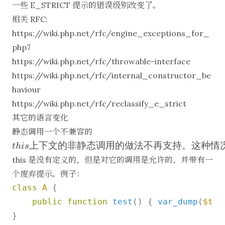
一些 E_STRICT 提示的错误级别改变了。
相关 RFC:
https://wiki.php.net/rfc/engine_exceptions_for_
php7
https://wiki.php.net/rfc/throwable-interface
https://wiki.php.net/rfc/internal_constructor_be
haviour
https://wiki.php.net/rfc/reclassify_e_strict
其它的语言变化
this
静态调用一个不兼容的
上下
上下文的非静态调用的做法不再支持。这种情
t
hi
s
文的
this 是没有定义的，但是对它的调用是允许的，并带有一
非静
个废弃提示。例子：
态调
用的
class
A
{

做法
public
function
test
(
) 
{ 
var_dump
(
$thi
不再
}

支