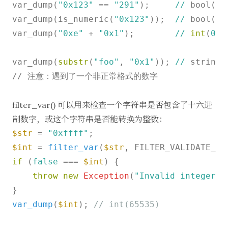
var_dump(
"0x123"
 == 
"291"
);     
//
 bool(fa
var_dump(is_numeric(
"0x123"
));  
//
 bool(fa
var_dump(
"0xe"
 + 
"0x1"
);        
//
int
(
0
) 
var_dump(
substr
(
"foo"
, 
"0x1"
)); 
//
 string(
// 注意：遇到了一个非正常格式的数字

filter_var() 可以用来检查一个字符串是否包含了十六进
制数字，或这个字符串是否能转换为整数：
$str
 = 
"0xffff"
$int
 = 
filter_var
(
$str
if
 (
false
 === 
$int
) {

throw
new
Exception
(
"Invalid integer!"
var_dump
(
$int
); 
// int(65535)