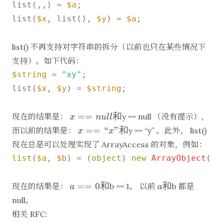
list(,,) = 
$a
;

list(
$x
, list(), 
$y
) = 
$a
;

list() 不再支持对字符串的拆分（以前也只在某些情况下
支持）。如下代码：
$string
 = 
"xy"
;

list(
$x
, 
$y
) = 
$string
;

x
==
和
现在的结果是：
y == null （没有提示），
x
n
u
ll
==
x
==
“
”
和
而以前的结果是：
y == “y” 。此外， list()
x
x
null
==
现在总是可以处理实现了 ArrayAccess 的对象，例如：
和
“x”
list
(
$a
, 
$b
) = (
object
) 
new
ArrayObject
([
0
和
a
a
==
0
和
和
现在的结果是：
b == 1。 以前
b 都是
a
a
==
和
null。
0
相关 RFC:
和