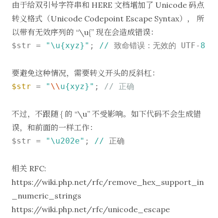
由于给双引号字符串和 HERE 文档增加了 Unicode 码点
转义格式（Unicode Codepoint Escape Syntax）， 所
以带有无效序列的 “\u{” 现在会造成错误：
$str = 
"\u{xyz}"
; 
//
 致命错误：无效的 UTF-
8
 
要避免这种情况，需要转义开头的反斜杠：
$str
=
"
\\
u{xyz}"
; 
// 正确
不过，不跟随 { 的 “\u” 不受影响。如下代码不会生成错
误，和前面的一样工作：
$str = 
"\u202e"
; 
//
 正确

相关 RFC:
https://wiki.php.net/rfc/remove_hex_support_in
_numeric_strings
https://wiki.php.net/rfc/unicode_escape