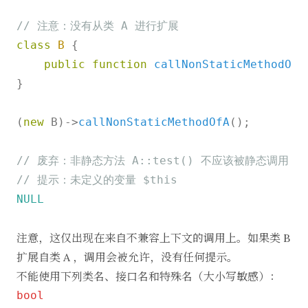
持。
// 注意：没有从类 A 进行扩展
这种
情况
class
B
{

下，
public
function
callNonStaticMethodOfA
}

(
new
 B)->
callNonStaticMethodOfA
();

// 废弃：非静态方法 A::test() 不应该被静态调用
// 提示：未定义的变量 $this
NULL
注意，这仅出现在来自不兼容上下文的调用上。如果类 B
扩展自类 A ，调用会被允许，没有任何提示。
不能使用下列类名、接口名和特殊名（大小写敏感）：
bool