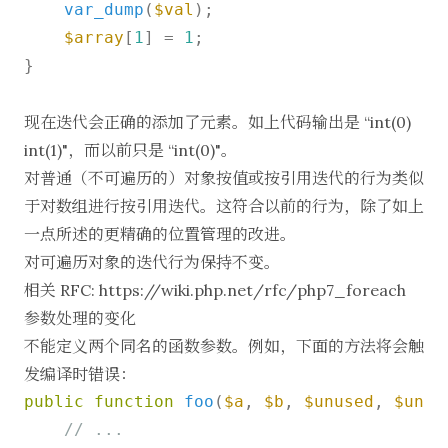
var_dump
(
$val
);

$array
[
1
] = 
1
;

}

现在迭代会正确的添加了元素。如上代码输出是 “int(0)
int(1)"，而以前只是 “int(0)"。
对普通（不可遍历的）对象按值或按引用迭代的行为类似
于对数组进行按引用迭代。这符合以前的行为，除了如上
一点所述的更精确的位置管理的改进。
对可遍历对象的迭代行为保持不变。
相关 RFC:
https://wiki.php.net/rfc/php7_foreach
参数处理的变化
不能定义两个同名的函数参数。例如，下面的方法将会触
发编译时错误：
public
function
foo
(
$a
, 
$b
, 
$unused
, 
$unus
// ...