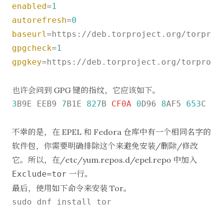
enabled
=
1
autorefresh
=
0
baseurl
=https://deb.torproject.org/torproj
gpgcheck
=
1
gpgkey
=https://deb.torproject.org/torproje
也许会问到 GPG 键的指纹，它应该如下。
3
B9E EEB9 
7
B1E 
827
B 
CF0A
0
D96 
8
AF5 
653
C 
5
A
不幸的是，在 EPEL 和 Fedora 仓库中有一个相同名字的
软件包，你需要明确排除这个来避免安装/删除/修改
它。所以，在/etc/yum.repos.d/epel.repo 中加入
一行。
Exclude=tor
最后，使用如下命令来安装 Tor。
sudo dnf install tor
