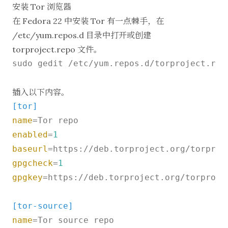
安装 Tor 浏览器
在 Fedora 22 中安装 Tor 有一点棘手，在
/etc/yum.repos.d 目录中打开或创建
torproject.repo 文件。
sudo gedit /etc/yum.repos.d/torproject.repo
插入以下内容。
[tor]
name
enabled
=
1
baseurl
=https://deb.torproject.org/torproj
gpgcheck
=
1
gpgkey
=https://deb.torproject.org/torproje
[tor-source]
name