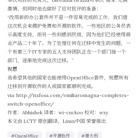
本次项目的负责人，Giovanni Grazia对本次“搬家”充满
激情，但同时他也做好了应对批评的准备：
“改用新的办公套件并不是一件容易完成的工作，我们借
这次机会来拥护免费和开源的软件。一些地区的公务员表
示高度支持，而另一些则感到厌烦，因为他们已经使用商
业产品二十年了。为了处理任何在迁移中发生的问题，一
个有着三个IT专家的五人支持团队正在一个部门接一个
部门，逐渐地完成这次迁移。”
祝愿
我希望其他的国家也能使用OpenOffice套件，祝愿所有
迁移到开源软件的人或国家都顺利完成。
via:
http://itsfoss.com/emiliaromagna-completes-
switch-openoffice/
作者：
Abhishek
译者：
wi-cuckoo
校对：
wxy
本文由
LCTT
原创翻译，
Linux中国
荣誉推出
#OpenOffice
#开源软件
#意大利