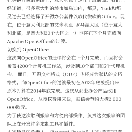
在拥抱开源的道路上，意大利似乎走在了最前面。我们已
经知道，很多意大利的城市如
乌迪内
，
都灵
，
Todi和都
灵
过去已经选择了
开源办公套件以取代微软的Office
。现
在，位于意大利北部的
艾米利亚-罗马涅大区
（位于意大
利北部，是意大利20个大区之一）也将在下个月完成向
Apache OpenOffice
的过渡。
切换到 OpenOffice
这次向OpenOffice的迁移将会在下个月完成，而且将会
覆盖4200个计算机工作站，涉及到10个部门和5个代理机
构。 而且，开源文档格式（ODF）也将成为默认的文档
格式。向OpenOffice的过渡最初在2013年底被提出来，
原本打算在2014年底完成。这次从商业办公产品改用
OpenOffice，从授权费用来说，据信会
节约大概2 000
000欧元
。
为了使这次顺利搬家和方便内部操作，负责这次搬家的团
队正在开发许多定制工具和插件。