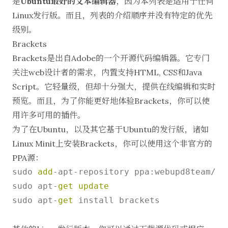
是
Ubuntu最好的文本编辑器
，因为本列表是适用于任何
Linux发行版。而且，列表的介绍顺序并没有特定的优先
级别。
Brackets
Brackets
是出自
Adobe
的一个开源代码编辑器。它专门
关注web设计者的需求，内置支持HTML, CSS和Java
Script。它轻量级，但却十分强大，提供在线编辑和实时
预览。而且，为了你能更好地体验Brackets，你可以使
用许多可用的插件。
为了
在Ubuntu
，以及其它基于Ubuntu的发行版，诸如
Linux Minit上安装Brackets，你可以使用这个非官方的
PPA源：
sudo 
add
-
apt
-
repository ppa:webupd8team
/
br
sudo apt
-
get
update
sudo apt
-
get
 install brackets
