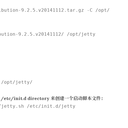
：
ibution-9.2.5.v20141112.tar.gz -C /opt/

bution-9.2.5.v20141112/ /opt/jetty

/opt/jetty/

/etc/init.d directory 来创建一个启动脚本文件：
jetty.sh /etc/init.d/jetty
