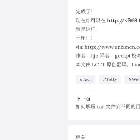
完成了！
现在你可以在
http://<你的 
就是这样。
干杯！！
via:
http://www.unixmen.c
作者：
Jijo
译者：
geekpi
校
本文由
LCTT
原创翻译，
Li
#Java
#Jetty
#We
上一页
如何解压 tar 文件到不同的
相关