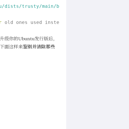
u
/dists/trusty
/main/binary
-i386/Packages  
404
r
 old ones used instead.

升级你的Ubuntu发行版后，
像下面这样来
鉴别并清除那些