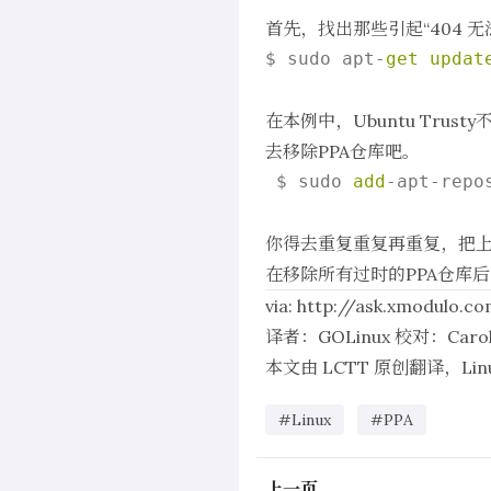
首先，找出那些引起“404 无
$ sudo apt
-
get
updat
在本例中，Ubuntu Trusty不
去
移除PPA仓库
吧。
 $ sudo 
add
-apt-repo
你得去重复重复再重复，把上
在移除所有过时的PPA仓库后，
via:
http://ask.xmodulo.c
译者：
GOLinux
校对：
Caro
本文由
LCTT
原创翻译，
Li
#Linux
#PPA
上一页