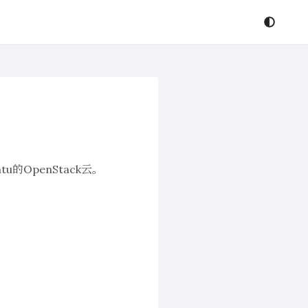
u的OpenStack云。