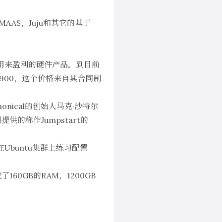
MAAS
，
Juju
和其它的基于
al用来盈利的硬件产品。到目前
2,900，这个价格来自其合同制
onical的创始人马克·沙特尔
公司提供的称作
Jumpstart
的
以在Ubuntu集群上练习配置
160GB的RAM，1200GB