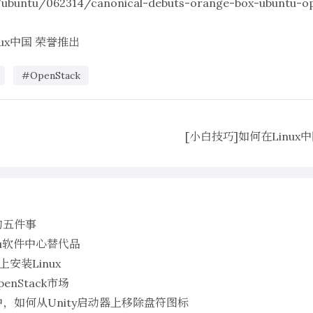
/ubuntu/062314/canonical-debuts-orange-box-ubuntu-o
nux中国
荣誉推出
#OpenStack
[小白技巧]如何在Linu
恨的五件事
ntu软件中心替代品
a上安装Linux
enStack市场
.04中，如何从Unity启动器上移除盘符图标