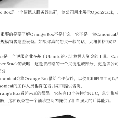
ange Box是一个便携式服务器集群，该公司用来展示
OpenStack
，
要的是要了解Orange Box不是什么：它不是一台Canonic
大规模销售这些设备。如果你真的想
买一款
的话，大概价格为
$1
Box是一个说服企业在基于Ubuntu的云计算投入资金的工具。Can
u OpenStack的战略，这是该战略的一个关键组成部分，更是该
部分。
Canonical会将Orange Box借给合作伙伴，以便他们的员工可
Canonical的工作人员也将在培训期间提供咨询。
ge Box
看起来真的很酷
。它装有10个
英特尔NUC
，总计集成了
处理器，这种设备在一个袖珍空间内提供了相当强大的计算能力。