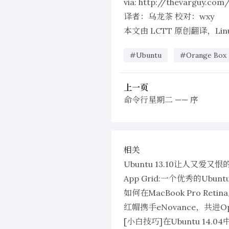
via:
http://thevarguy.com
译者：
乌龙茶
校对：
wxy
本文由
LCTT
原创翻译，
Li
#Ubuntu
#Orange Box
上一页
命令行星期二 —— 序
相关
Ubuntu 13.10让人又爱又
App Grid:一个优秀的Ubu
如何在MacBook Pro Retin
红帽携手eNovance，共进Op
[小白技巧]在Ubuntu 14