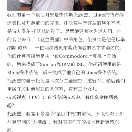
我们的第一个谈话对象是
李纳斯·托沃兹
，Linux的传奇缔
造者以及开源革命的先驱。托沃兹生于芬兰的赫尔辛基，
是诗人奥尔·托沃兹的孙子。尽管他更喜欢告诉人们，他
的名字来自于《花生漫画》中的角色，但事实是他是以李
纳斯·鲍林——一位两次诺贝尔奖获得者的名字来命名的。
他的计算机经历是从一台Commodore计算机上开始
的，后来换成了Sinclair和IBM的386。他起初使用的是
Minix操作系统，后来换成了他自己的Linux操作系统。
托沃兹的妻子托芙是六次芬兰全国空手道冠军，婚后他们
定居在加利佛尼亚的圣何塞，育有三个女儿。
技术视点（TV）：在当今的技术中，有什么令你感兴
趣？
托沃兹
：我差不多是个“鼠目寸光”的家伙，所以相对于那
些更空洞的“大潮流”，我对实实在在的技术创新更感兴
趣。