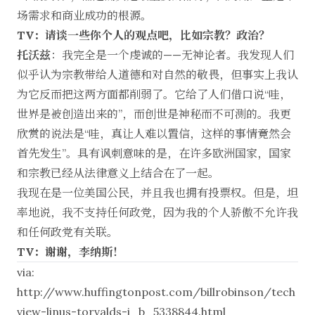
场需求和商业成功的根源。
TV：请谈一些你个人的观点吧，比如宗教？政治？
托沃兹
：我完全是一个虔诚的——无神论者。我发现人们
似乎认为宗教带给人道德和对自然的敬畏，但事实上我认
为它反而把这两方面都削弱了。它给了人们借口说“哇，
世界是被创造出来的”，而创世是神秘而不可测的。我更
欣赏的说法是“哇，真让人难以置信，这样的事情竟然会
首先发生”。具有讽刺意味的是，在许多欧洲国家，国家
和宗教已经从法律意义上结合在了一起。
我现在是一位美国公民，并且我也拥有投票权。但是，坦
率地说，我不支持任何政党，因为我的个人骄傲不允许我
和任何政党有关联。
TV：谢谢，李纳斯！
via:
http://www.huffingtonpost.com/billrobinson/tech
view-linus-torvalds-i_b_5338844.html