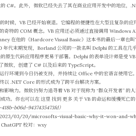
的 C#。此外，微软已经失去了其在商业应用开发中的地位，.N
 推出的时候，VB 已经开始衰退。它编程的便捷性在大型且复杂的
的奇特的 COM 概念。VB 应用还必须通过直接调用 Windows
inney 在他的《Hardcore Visual Basic》这本书的最后
90 年代末期发现，Borland 公司的一款名叫 Delphi 的工具
原生代码应用程序更易于部署。Delphi 的表单设计师是受 V
加入了微软，创建了 C# 以及后来的 TypeScript。
行环境到今日仍被支持，并持续让 Office 中的宏语言使用它。而 .
终以 .NET Core 的形式成为了跨平台解决方案。
越和影响力。微软仍努力追寻着 VB 对于现称为 “群众开发者” 
制成功。你也可以在
这里
找到
更多
关于 VB 的命运和缓慢死亡
418b-b06d-9437435473fd）
/2023/03/20/microsofts-visual-basic-why-it-won-and-wh
：
ChatGPT
校对：
wxy