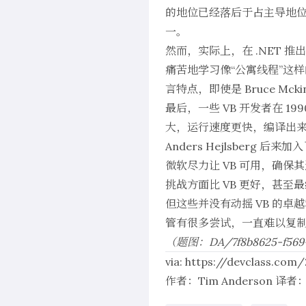
的地位已经落后于占主导地位
一。
然而，实际上，在 .NET
痛苦地学习像“
公寓线程
”这样
言特点，即使是 Bruce Mck
最后，一些 VB 开发者在 19
大，运行速度更快，编译出来的
Anders Hejlsberg 后来
微软尽力让 VB 可用，确保其运
挑战方面比 VB 更好，甚至最
但这些并没有动摇 VB 的卓
管有很多尝试，一直难以复
（题图：DA/7f8b8625-f569-
via:
https://devclass.com
作者：
Tim Anderson
译者