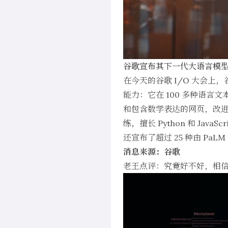
谷歌宣布其下一代大语言模型 P
在今天的谷歌 I/O 大会上，
能力：它在 100 多种语
和包含数学表达的网页，改
练，擅长 Python 和 Ja
还宣布了超过 25 种由 PaL
消息来源：谷歌
老王点评：究竟好不好，相信很