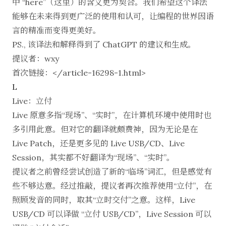
中 “here”（这里）的含义更为契合。我们希望这个译法
能够在未来得到更广泛的使用和认可，让编程的世界因语
言的精准而变得更美好。
PS., 该译法和解释得到了 ChatGPT 的建议和生成。
提议者：wxy
首次链接：</article-16298-1.html>
L
Live：立付
Live 原意多指“现场”、“实时”，在计算机环境中使用时也
多引用此意。但对它的翻译就颇费神，因为无论是在
Live Patch，还是更多见的 Live USB/CD、Live
Session，其实都不好翻译为“现场”、“实时”。
提议者之前曾经尝试创造了新的“
临场
”词汇，但是感觉有
些不够达意。经过推敲，提议者再次推荐使用“立付”，在
照顾发音的同时，取其“立时交付”之意。这样，Live
USB/CD 可以译做 “立付 USB/CD”，Live Session 可以