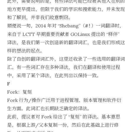
此外，需要说明的是，有些译法可能已经被其他人在别的
地方更早提出，但限于我们的学识和搜索能力，并未发现
和了解到，并非我们故意剽窃。
顺便说一句，2014 年对 “Shebang”（
）一词翻译时，
#!
来自于 LCTT 早期重要贡献者 GOLinux 提出的 “
释伴
”
译法，是我们第一次创造新的翻译词汇，也是我们形成这
样的想法的起点。
除了自创的翻译词汇外，这里还收录了一些选用的翻译词
汇。有一些词汇存在多种译法，我们在翻译和使用过程
中，采用了某个译法，在此列出以保持一致。
F
Fork：复刻
Fork 行为/操作广泛用于进程管理、版本管理和软件衍
生方面。此词汇也长期缺乏确定的译法。
此前，提议者对 Fork 给出了 “复刻” 的译法。基本意思
是，根据上游/父本复制一份，然后在此基础上进行修