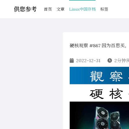
供您参考
首页
文章
Linux中国存档
标签
硬核观察 #867 因为百思买
2022-12-31
2分钟