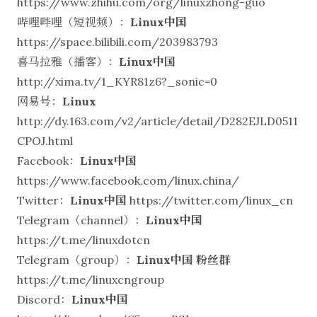
https://www.zhihu.com/org/linuxzhong-guo
哔哩哔哩（短视频）：
Linux中国
https://space.bilibili.com/203983793
喜马拉雅（播客）：
Linux中国
http://xima.tv/1_KYR81z6?_sonic=0
网易号：
Linux
http://dy.163.com/v2/article/detail/D282EJLD0511
CPOJ.html
Facebook：
Linux中国
https://www.facebook.com/linux.china/
Twitter：
Linux中国
https://twitter.com/linux_cn
Telegram（channel）：
Linux中国
https://t.me/linuxdotcn
Telegram（group）：
Linux中国 粉丝群
https://t.me/linuxcngroup
Discord：
Linux中国