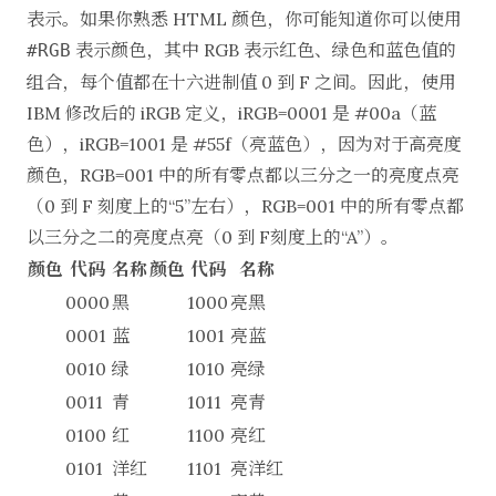
表示。如果你熟悉 HTML 颜色，你可能知道你可以使用
表示颜色，其中 RGB 表示红色、绿色和蓝色值的
#RGB
组合，每个值都在十六进制值 0 到 F 之间。因此，使用
IBM 修改后的 iRGB 定义，iRGB=0001 是 #00a（蓝
色），iRGB=1001 是 #55f（亮蓝色），因为对于高亮度
颜色，RGB=001 中的所有零点都以三分之一的亮度点亮
（0 到 F 刻度上的“5”左右），RGB=001 中的所有零点都
以三分之二的亮度点亮（0 到 F刻度上的“A”）。
颜色
代码
名称
颜色
代码
名称
0000
黑
1000
亮黑
0001
蓝
1001
亮蓝
0010
绿
1010
亮绿
0011
青
1011
亮青
0100
红
1100
亮红
0101
洋红
1101
亮洋红