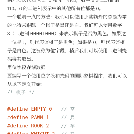
到左依次代表值 1、2 和 4。例如，数字 6 是二进制的
110。6 的二进制表示中的其他所有位都是 0。
一个聪明一点的方法：我们可以使用那些额外的总是为零
的比特来跟踪一个棋子是黑还是白。我们可以使用数字
8（二进制
）来表示棋子是否为黑色。如果这
00001000
一位是 1，则代表该棋子是黑色；如果是 0，则代表该棋
子是白色。这被称为
位字段
，稍后我们可以使用二进制
掩
码
将其取出。
用位字段存储数据
要编写一个使用位字段和掩码的国际象棋程序，我们可以
从以下定义开始：
/* 棋子 */
#
define
 EMPTY 0   
// 空
#
define
 PAWN 1    
// 兵
#
define
 ROOK 2    
// 车