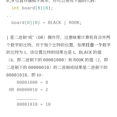
位置存储棋子黑车，你可以使用下面的代码：
0,0
int
 board[
8
][
8
];

..

  board[
0
][
0
] = BLACK | ROOK;

是二进制“或”（
）操作符，这意味着计算机将合并两
|
OR
个数字的比特。对于每个比特的位置，如果
任意一个
数字
的比特为 1，该位置比特的结果也是 1。
的值
BLACK
（8，即二进制下的
）和
的值（2，即
00001000
ROOK
二进制下的
）的二进制或结果是二进制下的
00000010
，即 10：
00001010
    00001000 = 8

 OR 00000010 = 2

    ________
