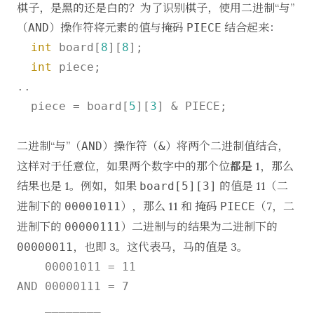
棋子，是黑的还是白的？为了识别棋子，使用二进制“与”
（
）操作符将元素的值与掩码
结合起来：
AND
PIECE
int
 board[
8
][
8
];

int
 piece;

..

  piece = board[
5
][
3
] & PIECE;

二进制“与”（
）操作符（
）将两个二进制值结合，
AND
&
这样对于任意位，如果两个数字中的那个位
都是
1，那么
结果也是 1。例如，如果
的值是 11（二
board[5][3]
进制下的
），那么 11 和 掩码
（7，二
00001011
PIECE
进制下的
）二进制与的结果为二进制下的
00000111
，也即 3。这代表马，马的值是 3。
00000011
    00001011 = 11

AND 00000111 = 7

    ________
