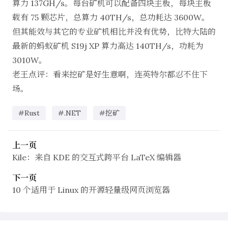
算力 137GH/s。每台矿机可以配备四块主板，每块主板
载有 75 颗芯片，总算力 40TH/s，总功耗达 3600W。
但其能效与其它的专业矿机相比并没有优势，比特大陆的
最新的蚂蚁矿机 S19j XP 算力高达 140TH/s，功耗为
3010W。
老王点评：看来挖矿是好生意啊，连英特尔都忍不住下
场。
#Rust
#.NET
#挖矿
上一页
Kile：来自 KDE 的交互式跨平台 LaTeX 编辑器
下一页
10 个适用于 Linux 的开源轻量级网页浏览器