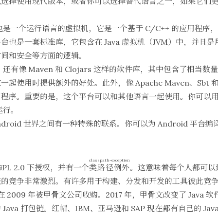
以选择使用现代版本，或者你可以选择替代语言之一，如果它们
它也是一个运行语言的虚拟机，它是一个基于 C/C++ 的应用程
台也是一套标准库，它包含在 Java 虚拟机（JVM）中，并且
时间和安全等方面的逻辑。
。还有像 Maven 和 Clojars 这样的软件库，其中包含了相
使用时提供额外的好处。此外，像 Apache Maven、Sbt 和 
程序。重要的是，这个平台可以和其他语言一起使用。你可以用 Sc
运行。
ndroid 世界之间有一种特殊的联系。你可以为 Android 平台编译 J
classpath-exception
 GPL 2.0 下授权，并有一个
类路径例外
。这意味着每个人都可以建
统的竞争非常激烈。有许多用于构建、分发和开发的工具彼此竞
公司在 2009 年被甲骨文公司收购。2017 年，甲骨文改变了 Jav
ava 打包链。红帽、IBM、亚马逊和 SAP 现在都有自己的 Ja