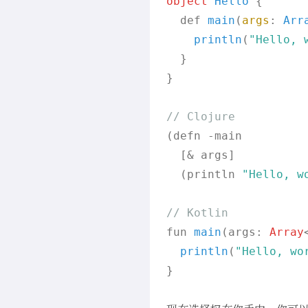
object
Hello
 {

  def 
main
(
args
: 
Arr
println
(
"Hello, 
  }

}

// Clojure
(defn -main

  [& args]

  (println 
"Hello, w
// Kotlin
fun 
main
(
args: 
Array
println
(
"Hello, wo
}
