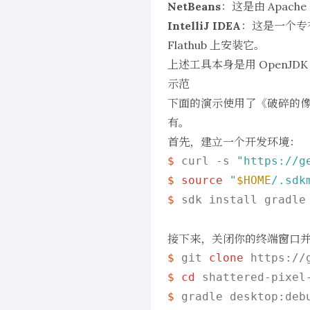
NetBeans
：这是由 Apac
IntelliJ IDEA
：这是一个专有
Flathub 上安装它。
上述工具本身是用 OpenJ
示范
下面的演示使用了《
破碎的
有。
首先，建立一个开发环境：
$ 
curl -s 
"https://g
$ 
source
"
$HOME
/.sdk
$ 
sdk install gradle
接下来，关闭你的终端窗口
$ 
git 
clone
 https://
$ 
cd
 shattered-pixel
$ 
gradle desktop:deb