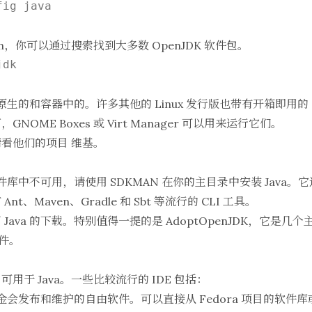
ig java

n，你可以通过搜索找到大多数 OpenJDK 软件包。
dk

括原生的和容器中的。许多其他的 Linux 发行版也带有开箱即用的 O
下，
GNOME Boxes
或
Virt Manager
可以用来运行它们。
，请看他们的项目
维基
。
在软件库中不可用，请使用
SDKMAN
在你的主目录中安装 Java。
、Maven、Gradle 和 Sbt 等流行的 CLI 工具。
Java 的下载。特别值得一提的是
AdoptOpenJDK
，它是几个
文件。
）可用于 Java。一些比较流行的 IDE 包括：
 基金会发布和维护的自由软件。可以直接从 Fedora 项目的软件库或 