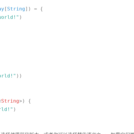
ay
[
String
]) = {

world!"
)

orld!"
))

<
String
>
) {

rld!"
)
