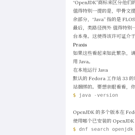
“OpenJDK”商标来区分
值得特别一提的是，甲骨文提供的
余部分，“Java” 指的是 FLO
最后，
类路径例外
值得特别一
台本身。这使得该许可证介于 GP
Praxis
如果这些看起来如此繁杂，请不要
用 Java。
在本地运行 Java
默认的 Fedora 工作站 33
站捆绑的。要想亲眼看看，
$ 
java -version

OpenJDK 的多个版本在 F
使用哪个已安装的 OpenJDK
$ 