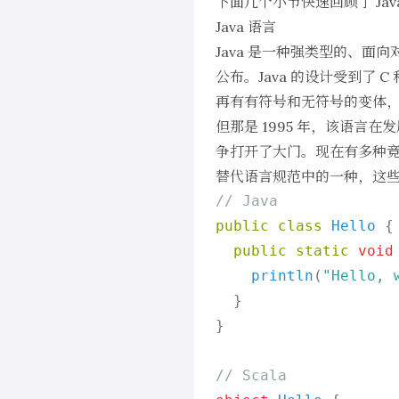
下面几个小节快速回顾了 Ja
Java 语言
Java 是一种强类型的、面向对象
公布。Java 的设计受到了
再有有符号和无符号的变体
但那是 1995 年，该语言在
争打开了大门。现在有多种竞争性的 
替代语言规范中的一种，这
// Java
public
class
Hello
 {

public
static
void
println
(
"Hello, 
  }

}

// Scala