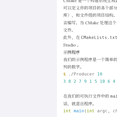
CMake
是一个构建系统生成器
可以定义你的项目的各个部分
库），和文件级的项目结构。
言编写。当 CMake 处理
文件。
此外，在
CMakeLists.tx
Studio 。
示例程序
我们的示例程序是一个简单的
列的数字。
$ 
./Producer 
10
3
8
2
7
9
1
5
10
6
4
在我们的可执行文件中的
ma
话，就退出程序。
int
main
(
int
 argc, ch