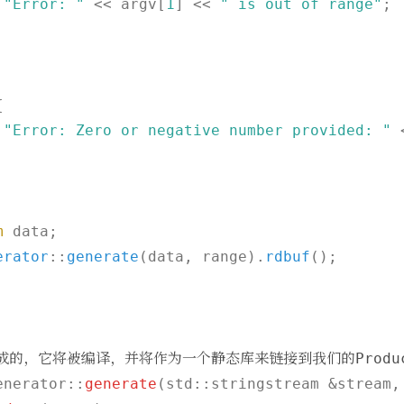
 
"Error: "
 << argv[
1
] << 
" is out of range"
;



 
"Error: Zero or negative number provided: "
 
m
 data;

erator
::
generate
(data, range).
rdbuf
();

成的，它将被编译，并将作为一个静态库来链接到我们的
Produ
enerator::
generate
(std::stringstream &stream,