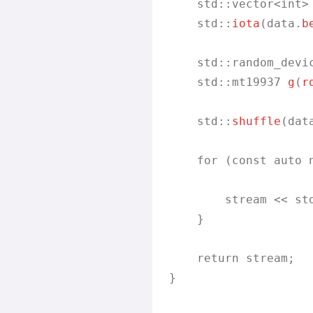
    std::vector<int>
    std::
iota
(data.
b
    std::random_devic
    std::mt19937 
g
(
r
    std::
shuffle
(dat
    for (const auto n
        stream << st
    }

    return stream;

}
