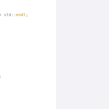
< std::
endl
;

;
