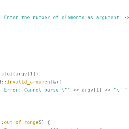
 
"Enter the number of elements as argument"
 <
:
stoi
(argv[
1
]);

d::
invalid_argument
&){

 
"Error: Cannot parse \""
 << argv[
1
] << 
"\" "
::
out_of_range
&) {
