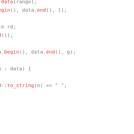
 
data
(range);

egin
(), data.
end
(), 
1
);

e rd;

d
());

a.
begin
(), data.
end
(), g);

 : data) {

d::
to_string
(n) << 
" "
;
