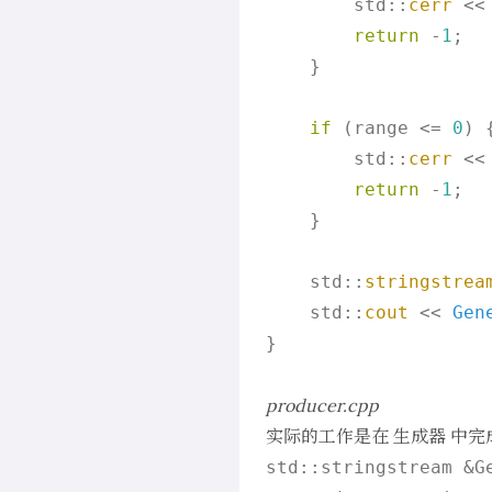
        std::
cerr
 <<
return
 -
1
;

    }

if
 (range <= 
0
) {
        std::
cerr
 <<
return
 -
1
;

    }

    std::
stringstrea
    std::
cout
 << 
Gen
}

producer.cpp
实际的工作是在
生成器
中完
std::stringstream &G