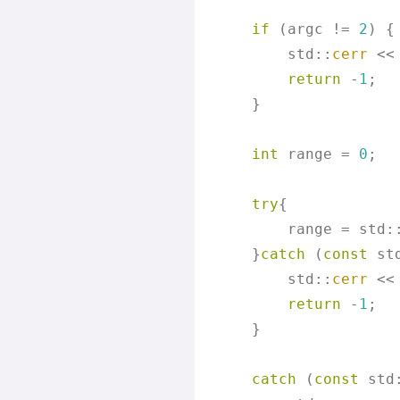
if
 (argc != 
2
) {

        std::
cerr
 <<
return
 -
1
;

    }

int
 range = 
0
;

try
{

        range = std:
    }
catch
 (
const
 st
        std::
cerr
 <<
return
 -
1
;

    }

catch
 (
const
 std