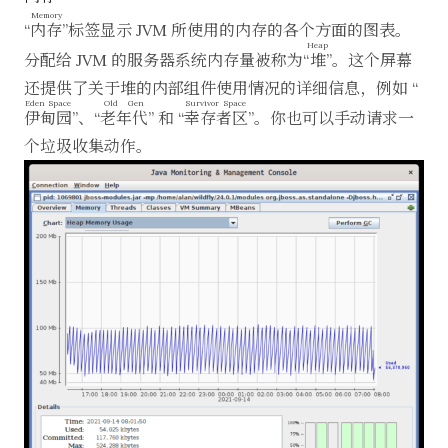
Memory
“
内存
”标签显示 JVM 所使用的内存的各个方面的图表。
Heap
分配给 JVM 的服务器系统内存量被称为“
堆
”。这个屏幕
还提供了关于堆的内部组件使用情况的详细信息，例如 “
Eden Space
Old Gen
Survivor Space
伊甸园
”、“
老年代
” 和 “
幸存者区
”。你也可以手动请求一
个垃圾收集动作。