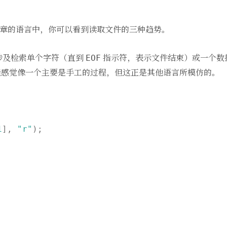
章的语言中，你可以看到读取文件的三种趋势。
能涉及检索单个字符（直到
指示符，表示文件结束）或一个数
EOF
能感觉像一个主要是手工的过程，但这正是其他语言所模仿的。
1
], 
"r"
);




