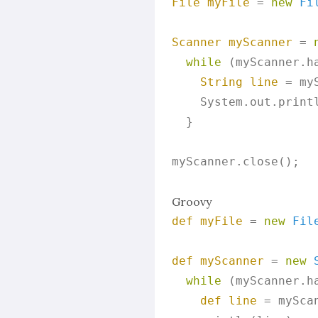
File
myFile
=
new
Fi
Scanner
myScanner
=
while
 (myScanner.ha
String
line
=
 my
    System.out.printl
  }

myScanner.close();

Groovy
def
myFile
=
new
Fil
def
myScanner
=
new
while
 (myScanner.ha
def
line
=
 mySca