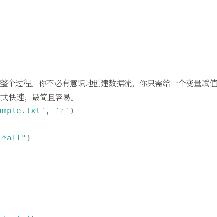
一步抽象了整个过程。你不必有意识地创建数据流，你只需给一个变量赋
方式快速，最简且容易。
ample.txt'
, 
'r'
)

"*all"