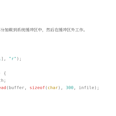


部分加载到系统缓冲区中，然后在缓冲区外工作。
1
], 
"r"
);

 {

h;

ead
(buffer, 
sizeof
(
char
), 
300
, infile);
