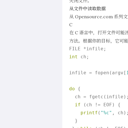
关闭文件。
从文件中读取数据
从
Opensource.com
系列文
C
在 C 语言中，打开文件可
方法。根据你的目标，它可
int
 ch;

infile = fopen(argv[
do
 {

  ch = fgetc(infile);
if
 (ch != EOF) {

printf
(
"%c"
, ch);
  }
