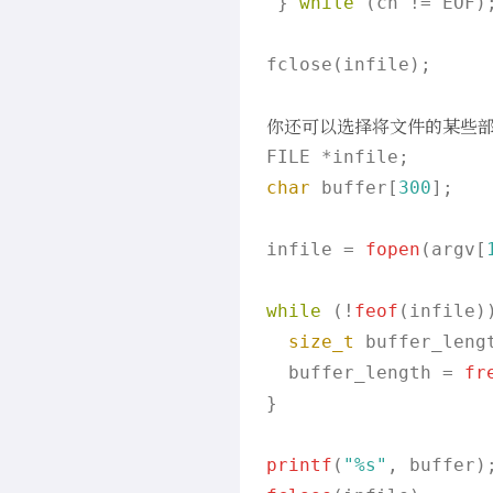
 } 
while
 (ch != EOF);
fclose(infile);

你还可以选择将文件的某些
char
 buffer[
300
];

infile = 
fopen
(argv[
while
 (!
feof
(infile))
size_t
 buffer_lengt
  buffer_length = 
fr
}

printf
(
"%s"