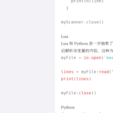
    println(line)

  }

myScanner.close()

Lua
Lua 和 Python 进
后解析该变量的内容。这种
myFile = 
io
.
open
(
'ex
lines
 = myFile:
read
(
print
(
lines
)

myFile:
close
()

Python