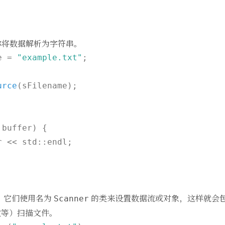
许你将数据解析为字符串。
e = 
"example.txt"
;

urce
(sFilename)
;

buffer) {

 << std::endl;

C++。它们使用名为
的类来设置数据流或对象，这样就会
Scanner
数等）扫描文件。