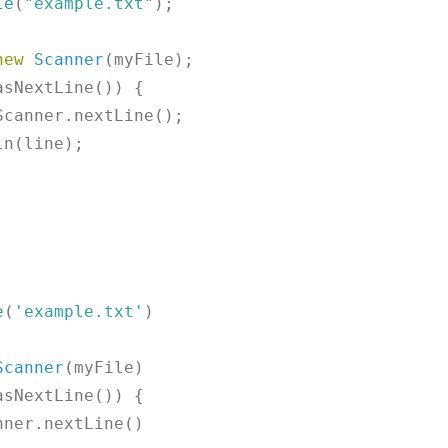
le
(
"example.txt"
);

new
Scanner
(myFile);

sNextLine()) {

Scanner.nextLine();

n(line);

e
(
'example.txt'
)

Scanner
(myFile)

sNextLine()) {

nner.nextLine()
