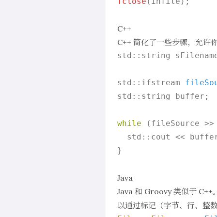
fclose
(infile);

C++
C++ 简化了一些步骤，允
std::string sFilenam
std::ifstream 
fileSo
std::string buffer;

while
 (fileSource >> 
  std::cout << buffer
}

Java
Java 和 Groovy 类似于 
以通过标记（字节、行、整