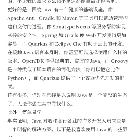
的，不论我的需求多么微不足道都能被最好得满足。
更好的是，围绕 Java 有一个健康的基础设施。像
Apache Ant
、
Gradle
和
Maven
等工具可以帮助管理构
建和交付的过程。像
Sonatype Nexus
等服务帮助实现
监控的安全性。
Spring
和
Grails
使 Web 开发变得更加
容易，而
Quarkus
和
Eclipse Che
有助于云上的开发。
在接触 Java 语言本身时，你甚至可以选择使用什么样的
版本。
OpenJDK
提供经典的、官方的 Java，而
Groovy
是一种类似于脚本语言的简化方法（你可以把它比作
Python），而
Quarkus
提供了一个容器优先开发的框
架。
还有很多，但现在已经足以说明 Java 是一个完整的生态
了，无论你想在其中寻找什么。
此外，简单易学
事实证明，Java 对我和各行各业的许多开发人员来说是
一个明智的解决方案。以下是我喜欢使用 Java 的一些原