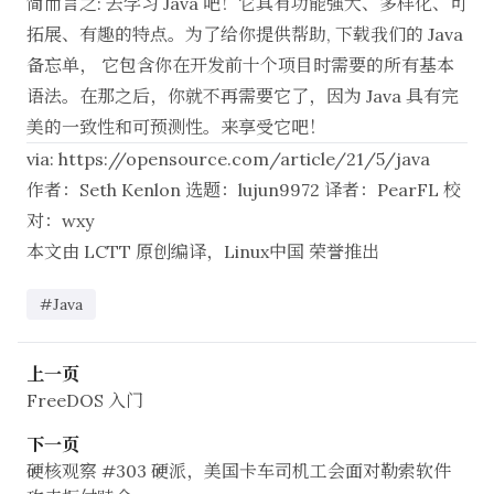
简而言之: 去学习 Java 吧！它具有功能强大、多样化、可
拓展、有趣的特点。为了给你提供帮助,
下载我们的 Java
备忘单
， 它包含你在开发前十个项目时需要的所有基本
语法。在那之后，你就不再需要它了，因为 Java 具有完
美的一致性和可预测性。来享受它吧！
via:
https://opensource.com/article/21/5/java
作者：
Seth Kenlon
选题：
lujun9972
译者：
PearFL
校
对：
wxy
本文由
LCTT
原创编译，
Linux中国
荣誉推出
#Java
上一页
FreeDOS 入门
下一页
硬核观察 #303 硬派，美国卡车司机工会面对勒索软件