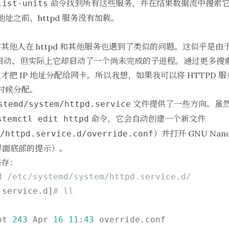
命令找到所有这些服务，并在结果数据流中搜索
list-units
地址之前，httpd 服务没有加载。
其他人在 httpd 和其他服务也遇到了类似的问题。这似乎是
完成了启动，但实际上它却启动了一个尚未完成的子进程。通过更多
把 IP 地址分配给网卡。所以我想，如果我可以将 HTTPD 
个时候分配。
文件提供了一些方向。虽
stemd/system/httpd.service
命令，它会自动创建一个新文件
stemctl edit httpd
）并打开
GNU Nan
/httpd.service.d/override.conf
 界面底部的提示）。
保存：
d /etc/systemd/system/httpd.service.d/
.service.d]
# ll
ot 
243
 Apr 
16
11
:
43
 override.conf
