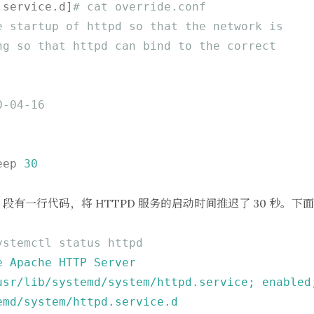
.service.d]
# cat override.conf
e startup of httpd so that the network is
ng so that httpd can bind to the correct
0-04-16
eep 
30
段有一行代码，将 HTTPD 服务的启动时间推迟了 30 秒。
ystemctl status httpd
e
Apache
HTTP
Server
usr/lib/systemd/system/httpd.service;
enabled
emd/system/httpd.service.d