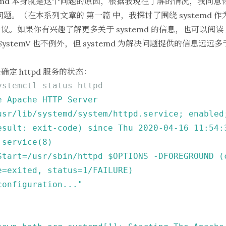
temd 本身就是这个问题的原因，根据我现在了解的情况，我同
似的问题。（在本系列文章的
第一篇
中，我探讨了围绕 systemd 作
。如果你有兴趣了解更多关于 systemd 的信息，也可以阅读
SystemV 也不例外，但 systemd 为解决问题提供的信息远远多于 
定 httpd 服务的状态：
ystemctl status httpd
e
Apache
HTTP
Server
usr/lib/systemd/system/httpd.service;
enabled
esult:
exit-code)
since
Thu
2020-04-16 11:54:
.service(8)
Start=/usr/sbin/httpd
$OPTIONS
-DFOREGROUND
(
e=exited,
status=1/FAILURE)
configuration..."