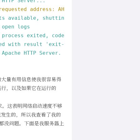
HTTP
Server...
requested address: AH00072: make_sock:
could
ts
available,
shutting
down
open
logs
process
exited,
code=exited,
status=1/FAILUR
ed
with
result
'exit-code'
.
Apache
HTTP
Server.
这里的大量有用信息使我很容易得
运行，以及如果它在运行的
请求。这表明网络启动速度不够
不应该发生的，所以我查看了我的
都没问题。下面是我服务器上