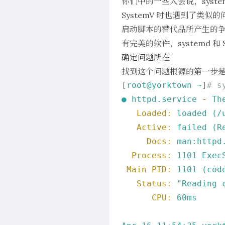
你们中的一些人会说，sys
SystemV 时也遇到了类
启动脚本的替代品所产生的争议
有完美的软件，systemd 和 
确定问题所在
找到这个问题根源的第一步是确
[
root@yorktown
~
]
# s
●
httpd.service
-
Th
Loaded:
loaded
(/
Active:
failed
(R
Docs:
man:httpd
Process:
1101 
Exec
Main PID:
1101
(cod
Status:
"Reading 
CPU:
60ms