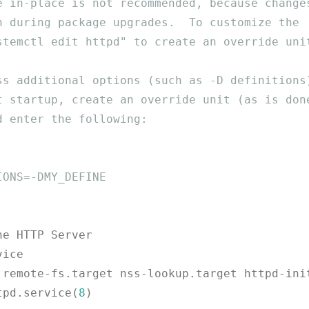
e in-place is not recommended, because change
n during package upgrades.  To customize the 
stemctl edit httpd" to create an override uni
ss additional options (such as -D definitions
t startup, create an override unit (as is don
d enter the following:                       
IONS=-DMY_DEFINE             
tpd.service(
8
)
