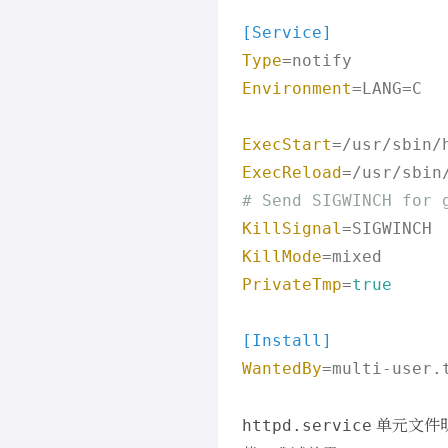
[Service]
Type
Environment
=LANG=C

ExecStart
=/usr/sbin/
ExecReload
=/usr/sbin
# Send SIGWINCH for 
KillSignal
KillMode
PrivateTmp
=
true
[Install]
WantedBy
=multi-user.t
单元文件
httpd.service