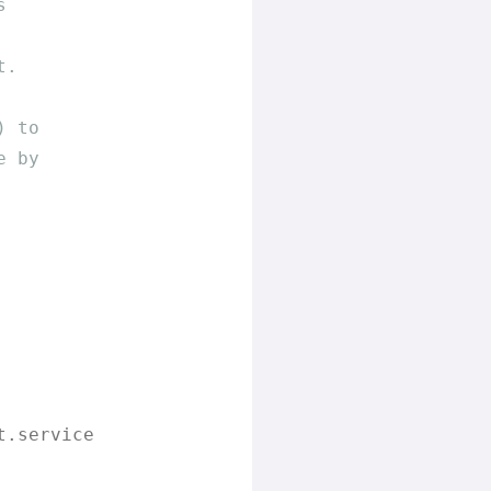
s 
t.
) to 
e by                             
                    