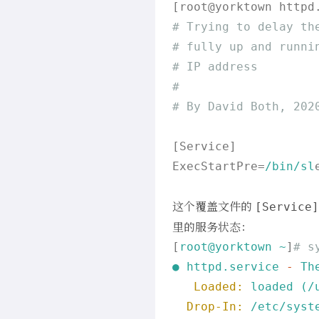
[root@yorktown httpd
# Trying to delay th
# fully up and runni
# IP address
#
# By David Both, 202
[Service]

ExecStartPre=
/bin/sl
这个覆盖文件的
[Service]
里的服务状态：
[
root@yorktown
~
]
# s
●
httpd.service
-
Th
Loaded:
loaded
(/
Drop-In:
/etc/syst