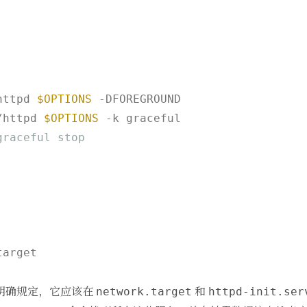
httpd 
$OPTIONS
/httpd 
$OPTIONS
graceful stop
arget

明确规定，它应该在
和
network.target
httpd-init.ser