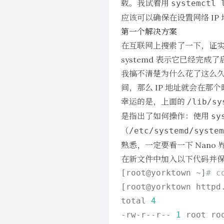
载。我试着用
systemctl 
应该可以确保在设置网络 IP 
第一个解决方案
在互联网上搜索了一下，证实
systemd 表示它已经
我搞不清楚为什么花了这么久才
间，那么 IP 地址就会在那
幸运的是，上面的
/lib/sy
是指出了如何操作：使用
sy
（
/etc/systemd/system
熟悉，一定要看一下 Nano
在新文件中加入以下代码并
[root@yorktown ~]
# c
[root@yorktown httpd
total 
4
-rw-r--r-- 
1
 root ro