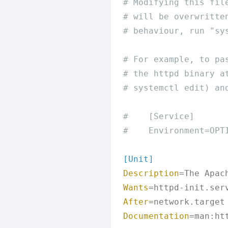
# Modifying this fil
# will be overwritte
# behaviour, run "sy
# For example, to pa
# the httpd binary a
# systemctl edit) an
#    [Service]
#    Environment=OPT
[Unit]
Description
Wants
After
Documentation
=man:ht