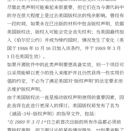
尽管此类声明可能看起来很重要，但它们在当今源代码中
的存在很大程度上是过去美国版权法的残余影响。曾经有
一段时间，如果未在已出版的材料中包含版权声明，依据
美国版权法，版权人可能会完全丧失权利；当美国最终加
入《
伯尔尼公约
》并成为缔约国时，情况发生了变化（美
国于 1988 年 11 月 16 日加入该条约，并于 1989 年 3 月
1 日在美国生效）。
如果开源软件中的此类声明要想具备实效，则一个项目可
以采用能够以更少的投入来维护并且仍然获得一些实用价
值的约定，不必为了满足美国对“版权声明”的法定要求而
去维护版权声明。
由于美国版权法一直是推动版权声明使用的重要因素，因
此我将在此进行更深入的探讨。美国版权局发布了名为
《
通函-3号-版权声明
》的指导文件，包括：
“在
1989
年
3
月
1
*日之前首次出版的所有作品都必须放
置版权声明，但下面讨论的某些情况例外。**如果省略了