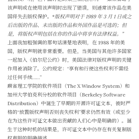
该声明或在使用该声明时出现了错误，则通常该作品在美
国将失去版权保护。*
版权声明对于
1989
年
3
月
1
日或之
后出版的作品、未出版的作品和外国作品是可选的；但
是，将版权声明包括在你的作品中将享有法律权益。”
上面我加粗强调的那句话清楚地表明，在 1988 年的美
国，版权声明就非常重要。但是，当美国与其他许多国家
一起加入《伯尔尼公约》时，美国法律对版权声明的关键
作用被消除了。公约规定：“享有和行使这些权利不需经
过任何手续……”
麻省理工学院的软件项目（The X Window System）和
加州大学伯克利分校的软件项目（Berkeley Software
Distribution）中诞生了早期的开源许可证文本，彼时严
格的“放置版权声明否则丧失权利”要求仍然有效（或至少
在为这些许可证文本做出贡献的人们心中是明确的）。诞
生于这种时机的结果是，许可证文本中仍存在有关复制版
权声明的明确描述。