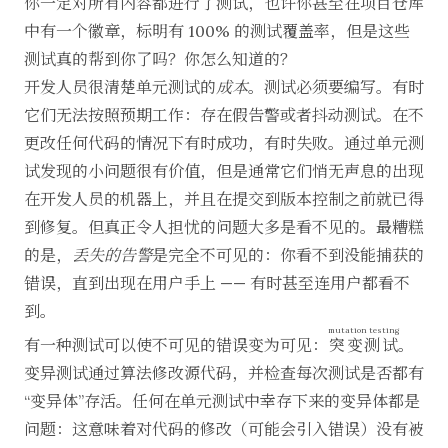
你一定对所有内容都进行了测试，也许你甚至在项目仓库
中有一个徽章，标明有 100% 的测试覆盖率，但是这些
测试真的帮到你了吗？你怎么知道的？
开发人员很清楚单元测试的
成本
。测试必须要编写。有时
它们无法按照预期工作：存在假告警或者抖动测试。在不
更改任何代码的情况下有时成功，有时失败。通过单元测
试发现的小问题很有价值，但是通常它们悄无声息的出现
在开发人员的机器上，并且在提交到版本控制之前就已得
到修复。但真正令人担忧的问题大多是看不见的。最糟糕
的是，
丢失的告警
是完全不可见的：你看不到没能捕获的
错误，直到出现在用户手上 —— 有时甚至连用户都看不
到。
mutation testing
有一种测试可以使不可见的错误变为可见：
突变测试
。
变异测试通过算法修改源代码，并检查每次测试是否都有
“变异体”存活。任何在单元测试中幸存下来的变异体都是
问题：这意味着对代码的修改（可能会引入错误）没有被