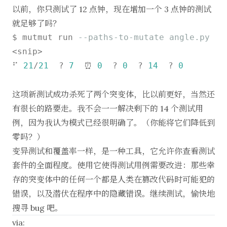
以前，你只测试了 12 点钟，现在增加一个 3 点钟的测试
就足够了吗？
$ mutmut run 
--paths-to-mutate angle.py
<snip>

⠋ 
21
/
21
  ? 
7
  ⏰ 
0
  ? 
0
  ? 
14
  ? 
0
这项新测试成功杀死了两个突变体，比以前更好，当然还
有很长的路要走。我不会一一解决剩下的 14 个测试用
例，因为我认为模式已经很明确了。（你能将它们降低到
零吗？）
变异测试和覆盖率一样，是一种工具，它允许你查看测试
套件的全面程度。使用它使得测试用例需要改进：那些幸
存的突变体中的任何一个都是人类在篡改代码时可能犯的
错误，以及潜伏在程序中的隐藏错误。继续测试，愉快地
搜寻 bug 吧。
via: