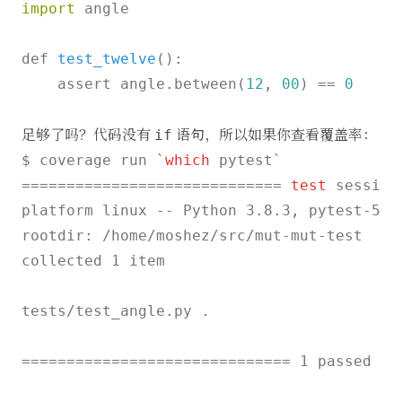
import
 angle

def 
test_twelve
()
:

    assert angle.between(
12
, 
00
) =
= 
0
足够了吗？代码没有
语句，所以如果你查看覆盖率：
if
$ coverage run `
which
 pytest`

============================= 
test
 session
platform linux -- Python 3.8.3, pytest-5.4.
rootdir: /home/moshez/src/mut-mut-test

collected 1 item                          
tests/test_angle.py .                     
============================== 1 passed 
in