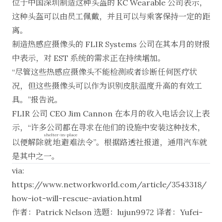
位于中国深圳制造这种头盔的 KC Wearable 公司表示，
这种头盔可以由员工佩戴，并且可以与乘客保持一定的距
离。
制造热感应摄像头的 FLIR Systems 公司在其本月的
财报
中表示，对 EST 系统的需求正在持续增加。
“尽管这些热感应摄像头不能检测或者诊断任何医疗状
况，但这些摄像头可以作为识别皮肤温度升高的有效工
具。”报告说。
FLIR 公司 CEO Jim Cannon 在本月的收入电话会议上表
示，“许多公司都在寻求在他们的设施中安装这种技术，
shelter-in-place
以便解除
就地避难
法令”。
根据路透社报道
，通用汽车就
是其中之一。
via:
https://www.networkworld.com/article/3543318/
how-iot-will-rescue-aviation.html
作者：
Patrick Nelson
选题：
lujun9972
译者：
Yufei-