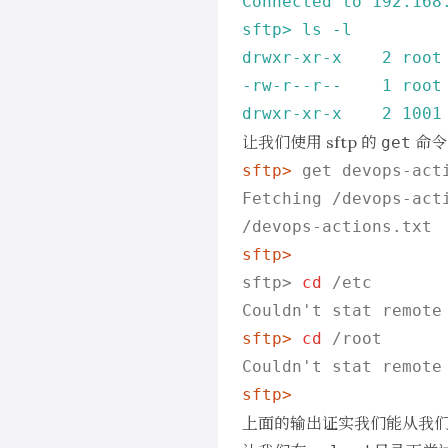
Connected
to
192.168
sftp>
ls
-l
drwxr-xr-x
2
root
-rw-r--r--
1
root
drwxr-xr-x
2
1001
让我们使用 sftp 的
命令
get
sftp> 
get devops-act
Fetching /devops-acti
sftp>
sftp> 
cd
 /etc
sftp> 
cd
 /root
sftp>
上面的输出证实我们能从我们