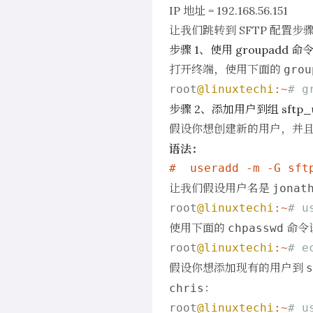
IP 地址 = 192.168.56.151
让我们跳转到 SFTP 配置步
步骤 1、使用 groupadd 命
打开终端，使用下面的
grou
root
@linuxtechi
:~
# g
步骤 2、添加用户到组 sftp_
假设你想创建新的用户，并
语法：
#  useradd -m -G sft
让我们假设用户名是
jonat
root
@linuxtechi
:~
# u
使用下面的
命令
chpasswd
root
@linuxtechi
:~
# e
假设你想添加现有的用户到
s
：
chris
root
@linuxtechi
:~
# u