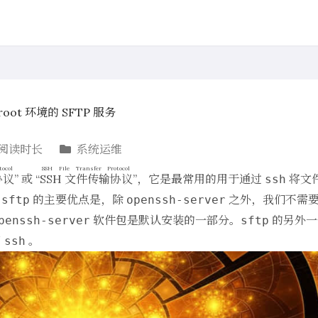
root 环境的 SFTP 服务
阅读时长
系统运维
tocol
SSH File Transfer Protocol
协议
” 或 “
SSH 文件传输协议
”，它是最常用的用于通过
将文
ssh
。
的主要优点是，除
之外，我们不需要
sftp
openssh-server
软件包是默认安装的一部分。
的另外一
penssh-server
sftp
用
。
ssh