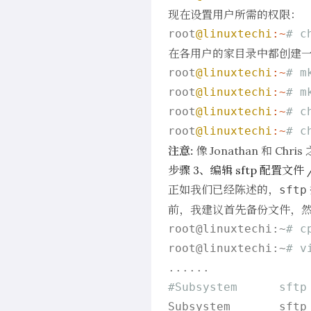
现在设置用户所需的权限：
root
@linuxtechi
:~
# c
在各用户的家目录中都创建
root
@linuxtechi
:~
# m
root
@linuxtechi
:~
# m
root
@linuxtechi
:~
# c
root
@linuxtechi
:~
# c
注意:
像 Jonathan 和 
步骤 3、编辑 sftp 配置文件 /e
正如我们已经陈述的，
sftp
前，我建议首先备份文件，
root@linuxtechi:~
# c
root@linuxtechi:~
# v
#Subsystem      sftp
Subsystem       sftp 