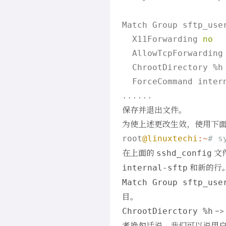
Match Group sftp_user
  X11Forwarding 
no
  AllowTcpForwarding
  ChrootDirectory %h

  ForceCommand intern
保存并退出文件。
为使上述更改生效，使用下
root
@linuxtechi
:~
# s
在上面的
文
sshd_config
和新的行
internal-sftp
Match Group sftp_use
目。
–
ChrootDierctory %h
者换句话说，我们可以说用