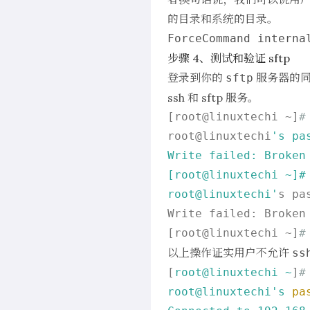
的目录和系统的目录。
ForceCommand interna
步骤 4、测试和验证 sftp
登录到你的
服务器的同
sftp
ssh 和 sftp 服务。
[root@linuxtechi ~]
#
root@linuxtechi
's pas
Write failed: Broken 
[root@linuxtechi ~]# 
root@linuxtechi'
s pas
Write failed: Broken
[root@linuxtechi ~]
#
以上操作证实用户不允许
ss
[
root@linuxtechi
~
]
#
root@linuxtechi's
pa