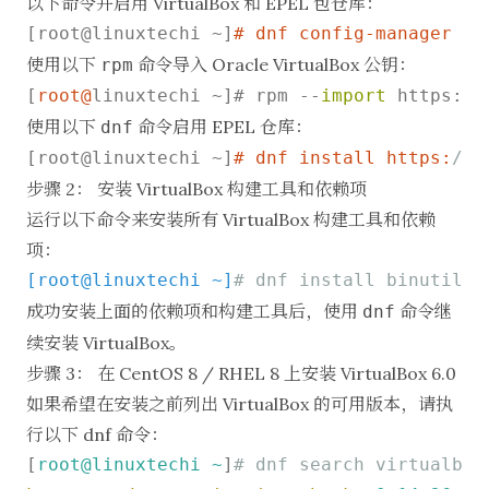
以下命令并启用 VirtualBox 和 EPEL 包仓库：
[root@linuxtechi ~]
# dnf config-manager --
使用以下
命令导入 Oracle VirtualBox 公钥：
rpm
[
root@
linuxtechi ~]# rpm --
import
 https:
//
使用以下
命令启用 EPEL 仓库：
dnf
[root@linuxtechi ~]
# dnf install https:
//d
步骤 2： 安装 VirtualBox 构建工具和依赖项
运行以下命令来安装所有 VirtualBox 构建工具和依赖
项：
[root@linuxtechi ~]
# dnf install binutils 
成功安装上面的依赖项和构建工具后，使用
命令继
dnf
续安装 VirtualBox。
步骤 3： 在 CentOS 8 / RHEL 8 上安装 VirtualBox 6.0
如果希望在安装之前列出 VirtualBox 的可用版本，请执
行以下 dnf 命令：
[
root@linuxtechi
~
]
# dnf search virtualbox