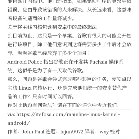
能包含在内核中。他们还指出，如果驱动程序的更改导致
错误，应由导致该错误的人来解决。从长远来看，这意味
着设备制造商的工作量将减少。
关于将主线内核包含到安卓中的最终想法
到目前为止，这只是一个草案。谷歌有很大的可能会开始
进行该项目，除非他们意识到这将需要多少工作后才会放
弃。看看谷歌
已经放弃
了多少个项目！
Android Police
指出谷歌正在开发其
Fuchsia 操作系
统
，这似乎是为了有一天取代谷歌。
那么，问题是谷歌会尝试完成那些艰巨的任务，使安卓以
主线 Linux 内核运行，还是完成他们统一的安卓替代产
品的工作？只有时间可以回答。
你对此话题有何看法？请在下面的评论中告诉我们。
via:
https://itsfoss.com/mainline-linux-kernel-
android/
作者：
John Paul
选题：
lujun9972
译者：
wxy
校对：