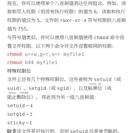
现在，你可以使用单个八进制值表达任何组合。例如，读
取和写入权限（但没有执行权限）的值为
。读取和执行
6
权限的值仅为
。文件的
符号权限的八进制
5
rwxr-xr-x
值为
。
755
与符号值类似，你可以使用八进制值使用
命令设
chmod
置文件权限。以下两个命令对文件设置相同的权限：
chmod
chmod
特殊权限位
文件上还有几个特殊权限位。这些被称为
（或
setuid
sticky bit
）、
（或
），以及
粘滞位
（或
suid
setgid
sgid
delete inhibit
阻止删除位
）。 将此视为另一组八进制值：
= 4
setuid
= 2
setgid
= 1
sticky
除非
该文件是可执行的，否则
位是被忽略的。
setuid