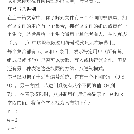
以如果你还没有阅读过那篇文章，请
查看
它。
符号与八进制
在上一篇文章中，你了解到文件有三个不同的权限集。拥
有该文件的用户有一个集合，拥有该文件的组的成员有一
个集合，然后最终一个集合适用于其他所有人。在长列表
（
）中这些权限使用符号模式显示在屏幕上。
ls -l
每个集合都有
、
和
条目，表示特定用户（所有者、
r
w
x
组成员或其他）是否可以读取、写入或执行该文件。但是
还有另一种表达这些权限的方法：八进制模式。
你已经习惯了
十进制
编号系统，它有十个不同的值（
到
0
）。另一方面，八进制系统有八个不同的值（
到
9
0
）。在表示权限时，八进制用作速记来显示
、
和
7
r
w
x
字段的值。将每个字段视为具有如下值：
= 4
r
= 2
w
= 1
x