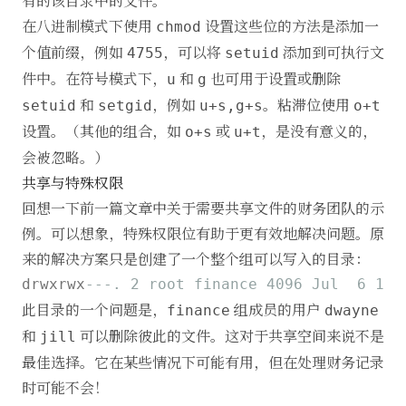
有的该目录中的文件。
在八进制模式下使用
设置这些位的方法是添加一
chmod
个值前缀，例如
，可以将
添加到可执行文
4755
setuid
件中。在符号模式下，
和
也可用于设置或删除
u
g
和
，例如
。粘滞位使用
setuid
setgid
u+s,g+s
o+t
设置。（其他的组合，如
或
，是没有意义的，
o+s
u+t
会被忽略。）
共享与特殊权限
回想一下前一篇文章中关于需要共享文件的财务团队的示
例。可以想象，特殊权限位有助于更有效地解决问题。原
来的解决方案只是创建了一个整个组可以写入的目录：
drwxrwx
---. 2 root finance 4096 Jul  6 15:
此目录的一个问题是，
组成员的用户
finance
dwayne
和
可以删除彼此的文件。这对于共享空间来说不是
jill
最佳选择。它在某些情况下可能有用，但在处理财务记录
时可能不会！