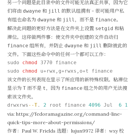
另一个问题是此目录中的文件可能无法真正共享，因为它
们将由
和
的默认组拥有 - 很可能用户私
dwayne
jill
有组也命名为
和
，而不是
。
dwayne
jill
finance
解决此问题的更好方法是在文件夹上设置
和粘
setgid
滞位。这将做两件事：使文件夹中创建的文件自动归
组所有，并防止
和
删除彼此的
finance
dwayne
jill
文件。下面这些命令中的任何一个都可以工作：
sudo 
chmod
 3770 finance

sudo 
chmod
该文件的长列表现在显示了所应用的新特殊权限。粘滞位
显示为
而不是
，因为
组之外的用户无法搜
T
t
finance
索该文件夹。
drwxrws
--T
. 
2
 root finance 
4096
 Jul  
6
15
:
via:
https://fedoramagazine.org/command-line-
quick-tips-more-about-permissions/
作者：
Paul W. Frields
选题：
lujun9972
译者：
wxy
校