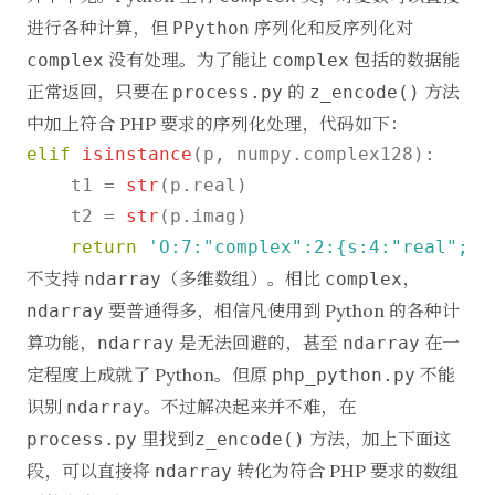
进行各种计算，但
序列化和反序列化对
PPython
没有处理。为了能让
包括的数据能
complex
complex
正常返回，只要在
的
方法
process.py
z_encode()
中加上符合 PHP 要求的序列化处理，代码如下：
elif
isinstance
(p, numpy.complex128):

    t1 = 
str
(p.real)

    t2 = 
str
(p.imag)

return
'O:7:"complex":2:{s:4:"real";d:
不支持
（多维数组）。相比
，
ndarray
complex
要普通得多，相信凡使用到 Python 的各种计
ndarray
算功能，
是无法回避的，甚至
在一
ndarray
ndarray
定程度上成就了 Python。但原
不能
php_python.py
识别
。不过解决起来并不难，在
ndarray
里找到
方法，加上下面这
process.py
z_encode()
段，可以直接将
转化为符合 PHP 要求的数组
ndarray