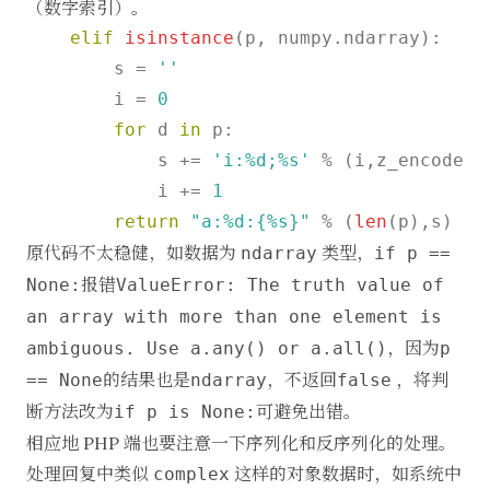
（数字索引）。
elif
isinstance
(p, numpy.ndarray):

        s = 
''
        i = 
0
for
 d 
in
 p:

            s += 
'i:%d;%s'
 % (i,z_encode(d)
            i += 
1
return
"a:%d:{%s}"
 % (
len
原代码不太稳健，如数据为
类型，
ndarray
if p ==
报错
None:
ValueError: The truth value of
an array with more than one element is
，因为
ambiguous. Use a.any() or a.all()
p
的结果也是
，不返回
，将判
== None
ndarray
false
断方法改为
可避免出错。
if p is None:
相应地 PHP 端也要注意一下序列化和反序列化的处理。
处理回复中类似
这样的对象数据时，如系统中
complex