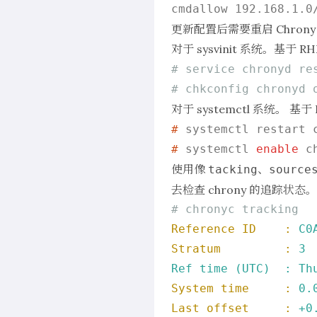
更新配置后需要重启 Chrony
对于 sysvinit 系统。基于
# service chronyd re
# chkconfig chronyd 
对于 systemctl 系统。 
# 
systemctl restart 
# 
systemctl 
enable
 c
使用像
、
tacking
source
去检查 chrony 的追踪状态。
# chronyc tracking
Reference ID    :
C0
Stratum         :
3
Ref
time
(UTC)
:
Th
System time     :
0.
Last offset     :
+0