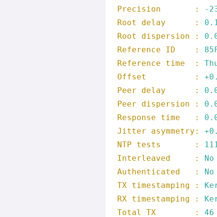
Precision       :
-2
Root delay      :
0.
Root dispersion :
0.
Reference ID    :
85
Reference time  :
Th
Offset          :
+0
Peer delay      :
0.
Peer dispersion :
0.
Response time   :
0.
Jitter asymmetry:
+0
NTP tests       :
11
Interleaved     :
No
Authenticated   :
No
TX timestamping :
Ke
RX timestamping :
Ke
Total TX        :
46