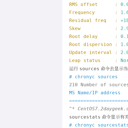
RMS offset      :
0.
Frequency       :
1.
Residual freq   :
+1
Skew            :
2.
Root delay      :
0.
Root dispersion :
1.
Update interval :
2.
Leap status     :
No
运行
命令去显示当
sources
# chronyc sources
MS Name/IP address  
====================
^
命令显示有关
sourcestats
# chronyc sourcestat