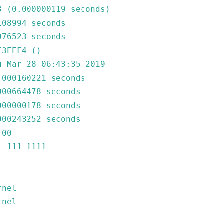
3
(0.000000119
seconds)
108994
seconds
076523
seconds
F3EEF4
()
u
Mar
28
06
:43:35
2019
.000160221
seconds
000664478
seconds
000000178
seconds
000243252
seconds
.00
1
111
1111
rnel
rnel