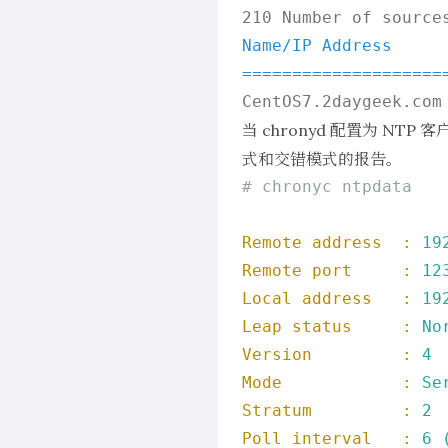
Name/IP Address     
====================
当 chronyd 配置为 NT
式和交错模式的报告。
# chronyc ntpdata
Remote address  :
19
Remote port     :
12
Local address   :
19
Leap status     :
No
Version         :
4
Mode            :
Se
Stratum         :
2
Poll interval   :
6