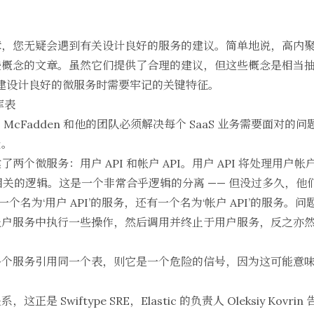
章，您无疑会遇到有关设计良好的服务的建议。简单地说，高内
些概念的文章。虽然它们提供了合理的建议，但这些概念是相当
创建设计良好的微服务时需要牢记的关键特征。
库表
Chris McFadden 和他的团队必须解决每个 SaaS 业务需要
费。
个微服务：用户 API 和帐户 API。用户 API 将处理用户帐
费相关的逻辑。这是一个非常合乎逻辑的分离 —— 但没过多久，
们有一个名为‘用户 API’的服务，还有一个名为‘帐户 API’的服
户服务中执行一些操作，然后调用并终止于用户服务，反之亦然
。
多个服务引用同一个表，则它是一个危险的信号，因为这可能意
关系，这正是
Swiftype SRE，Elastic
的负责人 Oleksiy Kov