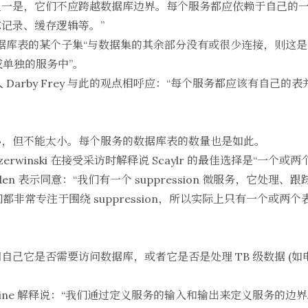
之一是，它们不应跨越数据库边界。每个服务都应依赖于自己的
记录、缓存逻辑等。”
如果数据库表的某个子集“与数据集的其余部分没有或很少连接，则这
或单独的服务中”。
 Darby Frey 与此的观点相呼应：“每个服务都应该有自己
小，但不能太小。每个服务的数据库表的数量也是如此。
Czerwinski 在接受采访时解释说 Scaylr 的最佳选择是“一个
 McFadden 表示同意：“我们有一个 suppression 微服务，它
，但它们都非常专注于围绕 suppression，所以实际上只有一个
己它是否需要访问数据库，或者它是否是处理 TB 级数据 (如
 Lemoine 解释说：“我们通过定义服务的输入和输出来定义服务的边