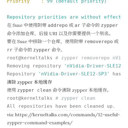
Priority    :
99
(default
priority)
Repository
priorities
are
without
effect.
在 Suse 中使用附带
或
子命令的
addrepo
ar
zypper
命令添加仓库，后接 URI 以及你需要提供一个别名。
要在 Suse 中移除一个仓库，使用附带
或
removerepo
子命令的
命令。
rr
zypper
root@kerneltalks 
# zypper removerepo nVidi
Removing repository 
'nVidia-Driver-SLE12-S
Repository 
'nVidia-Driver-SLE12-SP3'
清除 zypper 本地缓存
使用
命令清除 zypper 本地缓存。
zypper clean
root@kerneltalks 
# zypper clean
via:
https://kerneltalks.com/commands/12-useful-
zypper-command-examples/