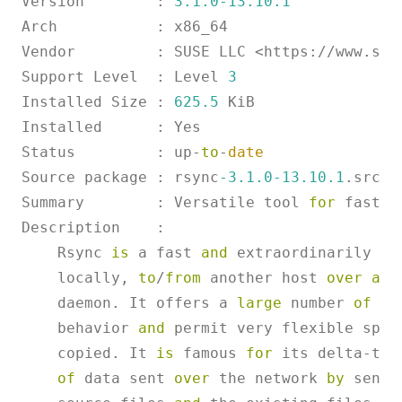
Version        : 
3.1
.0
-13.10
.1
Arch           : x86_64

Vendor         : SUSE LLC 
<
https:
/
/
www.sus
Support Level  : Level 
3
Installed Size : 
625.5
 KiB

Installed      : Yes

Status         : up
-
to
-
date
Source package : rsync
-3.1
.0
-13.10
.1
.src

Summary        : Versatile tool 
for
 fast i
Description    :

    Rsync 
is
 a fast 
and
 extraordinarily ve
    locally, 
to
/
from
 another host 
over
any
    daemon. It offers a 
large
 number 
of
 op
    behavior 
and
 permit very flexible spec
    copied. It 
is
 famous 
for
 its delta
-
tra
of
 data sent 
over
 the network 
by
 sendi