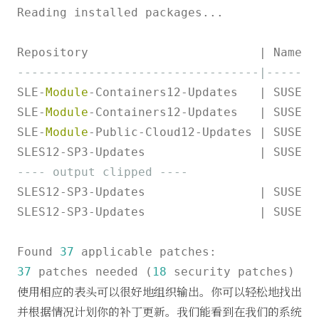
Reading installed packages...

Repository                        
|
 Name  
----------------------------------|-------
SLE
-
Module
-
Containers12
-
Updates   
|
 SUSE
-
S
SLE
-
Module
-
Containers12
-
Updates   
|
 SUSE
-
S
SLE
-
Module
-
Public
-
Cloud12
-
Updates 
|
 SUSE
-
S
SLES12
-
SP3
-
Updates                
|
 SUSE
-
S
---- output clipped ----
SLES12
-
SP3
-
Updates                
|
 SUSE
-
S
SLES12
-
SP3
-
Updates                
|
 SUSE
-
S
Found 
37
37
 patches needed (
18
使用相应的表头可以很好地组织输出。你可以轻松地找出
并根据情况计划你的补丁更新。我们能看到在我们的系统