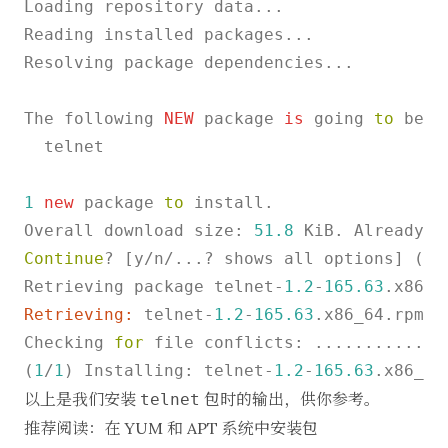
Loading repository data...

Reading installed packages...

Resolving package dependencies...

The following 
NEW
 package 
is
 going 
to
 be i
  telnet

1
new
 package 
to
 install.

Overall download size: 
51.8
 KiB. Already c
Continue
? [y/n/...? shows all options] (y):
Retrieving package telnet-
1.2
-
165.63
.x86_6
Retrieving:
 telnet-
1.2
-
165.63
.x86_64.rpm .
Checking 
for
 file conflicts: .............
(
1
/
1
) Installing: telnet-
1.2
-
165.63
以上是我们安装
包时的输出，供你参考。
telnet
推荐阅读：
在 YUM 和 APT 系统中安装包