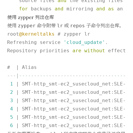
    source files 
and
 the existing files 
in
for
 backups 
and
 mirroring 
and
as
 an im
使用 zypper 列出仓库
使用
命令附带
或
子命令列出仓库。
zypper
lr
repos
root
@kerneltalks
 # zypper lr

Refreshing service 
'cloud_update'
.

Repository priorities 
are
without
 effect. 
#  
|
 Alias                                
---|--------------------------------------
1
|
 SMT
-
http_smt
-
ec2_susecloud_net:SLE
-
Mo
2
|
 SMT
-
http_smt
-
ec2_susecloud_net:SLE
-
Mo
3
|
 SMT
-
http_smt
-
ec2_susecloud_net:SLE
-
Mo
4
|
 SMT
-
http_smt
-
ec2_susecloud_net:SLE
-
Mo
5
|
 SMT
-
http_smt
-
ec2_susecloud_net:SLE
-
Mo
6
|
 SMT
-
http_smt
-
ec2_susecloud_net:SLE
-
Mo