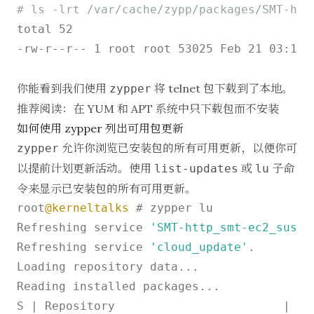
# ls -lrt /var/cache/zypp/packages/SMT-htt
total 52

-rw-r--r-- 1 root root 53025 Feb 21 03:17 t
你能看到我们使用
将 telnet 包下载到了本地。
zypper
推荐阅读：
在 YUM 和 APT 系统中只下载包而不安装
如何使用 zypper 列出可用包更新
允许你浏览已安装包的所有可用更新，以便你可
zypper
以提前计划更新活动。使用
或
子命
list-updates
lu
令来显示已安装包的所有可用更新。
root
@kerneltalks
 # zypper lu

Refreshing service 
'SMT-http_smt-ec2_susec
Refreshing service 
'cloud_update'
.

Loading repository data...

Reading installed packages...

S 
|
 Repository                        
|
 Na