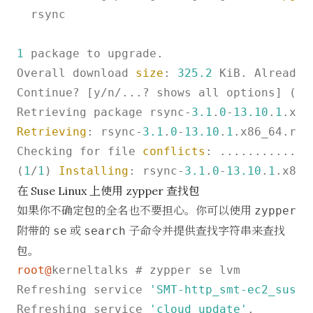
  rsync

1
 package to upgrade.

Overall download 
size
: 
325.2
 KiB. Already 
Continue? [y/n/...? shows all options] (y):
Retrieving package rsync-
3.1
.
0
-
13.10
.
1
.x86
Retrieving
: rsync-
3.1
.
0
-
13.10
.
1
.x86_64.rpm
Checking for file 
conflicts
: .............
(
1
/
1
) 
Installing
: rsync-
3.1
.
0
-
13.10
.
1
在 Suse Linux 上使用 zypper 查找包
如果你不确定包的全名也不要担心。你可以使用
zypper
附带的
或
子命令并提供查找字符串来查找
se
search
包。
root@
kerneltalks # zypper se lvm

Refreshing service 
'SMT-http_smt-ec2_susec
Refreshing service 
'cloud_update'
.
