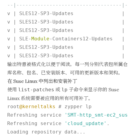
--|-----------------------------------|---
v 
|
 SLES12
-
SP3
-
Updates                
|
at
v 
|
 SLES12
-
SP3
-
Updates                
|
 ba
v 
|
 SLES12
-
SP3
-
Updates                
|
 ca
v 
|
 SLE
-
Module
-
Containers12
-
Updates   
|
 co
v 
|
 SLES12
-
SP3
-
Updates                
|
 cr
v 
|
 SLES12
-
SP3
-
Updates                
|
 rs
输出特意被格式化以便于阅读。每一列分别代表包所属仓
库名称、包名、已安装版本、可用的更新版本和架构。
在 Suse Linux 中列出和安装补丁
使用
或
子命令来显示你的 Suse
list-patches
lp
Linux 系统需要被应用的所有可用补丁。
root
@kerneltalks
 # zypper lp

Refreshing service 
'SMT-http_smt-ec2_susec
Refreshing service 
'cloud_update'
.

Loading repository data...
