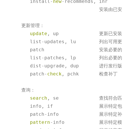
        install
-
new
-
recommends, inr

                                安装由已
     更新管理：

update
, up              更新已安装
        list
-
updates, lu        列出可用更新

        patch                   安装必要的补丁
        list
-
patches, lp        列出必要的补丁
        dist
-
upgrade, dup       进行发行版更新
        patch
-
check
, pchk       检查补丁

     查询：

search
, se              查找符合匹配
        info, if                展示特定包
        patch
-
info              展示特定补
pattern
-
info            展示特定模式