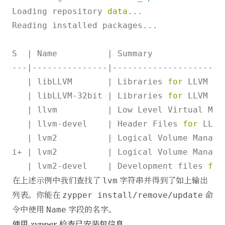
Loading repository 
data
...

Reading installed packages...

S  | Name          | Summary               
---|---------------|-----------------------
   | libLLVM       | Libraries 
for
 LLVM   
   | libLLVM-32bit | Libraries 
for
 LLVM   
   | llvm          | Low Level Virtual Mac
   | llvm-devel    | Header Files 
for
 LLVM
   | lvm2          | Logical Volume Manager
i+ | lvm2          | Logical Volume Manage
   | lvm2-devel    | Development files 
for
在上述示例中我们查找了
字符串并得到了如上输出
lvm
列表。你能在
命
zypper install/remove/update
令中使用
字段的名字。
Name
使用 zypper 检查已安装包信息