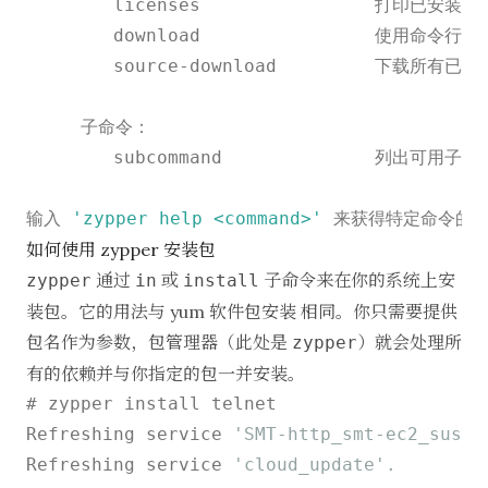
        licenses                打印已安装
        download                使用命令
        source
-
download         下载所有已
     子命令：

        subcommand              列出可用子命令
输入 
'zypper help <command>'
如何使用 zypper 安装包
通过
或
子命令来在你的系统上安
zypper
in
install
装包。它的用法与
yum 软件包安装
相同。你只需要提供
包名作为参数，包管理器（此处是
）就会处理所
zypper
有的依赖并与你指定的包一并安装。
# zypper install telnet

Refreshing service 
'SMT-http_smt-ec2_susec
Refreshing service 
'cloud_update'.