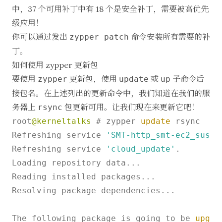
中，37 个可用补丁中有 18 个是安全补丁，需要被高优先
级应用！
你可以通过发出
命令安装所有需要的补
zypper patch
丁。
如何使用 zypper 更新包
要使用
更新包，使用
或
子命令后
zypper
update
up
接包名。在上述列出的更新命令中，我们知道在我们的服
务器上
包更新可用。让我们现在来更新它吧！
rsync
root
@kerneltalks
 # zypper 
update
 rsync

Refreshing service 
'SMT-http_smt-ec2_susec
Refreshing service 
'cloud_update'
.

Loading repository data...

Reading installed packages...

Resolving package dependencies...

The following package is going to be 
upgra