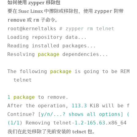
如何使用 zypper 移除包
要在 Suse Linux 中擦除或移除包，使用
附带
zypper
或
子命令。
remove
rm
root@kerneltalks 
# zypper rm telnet
Loading repository data...

Reading installed packages...

Resolving 
package
 dependencies...

The following 
package
 is going to be REMOVE
  telnet

1
package
 to remove.

After the operation, 
113.3
 KiB will be free
Continue? [
y/n/...? shows all options] (y):
(1/
1
) Removing telnet-
1.2
-
165.63
我们在此处移除了先前安装的 telnet 包。