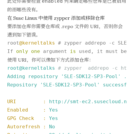
此处你需要检查
列来确定哪些仓库是已被启用
enabled
的而哪些没有。
在 Suse Linux 中使用 zypper 添加或移除仓库
要添加仓库你需要仓库或 .repo 文件的 URI，否则你会
遇到如下错误。
root
@kerneltalks
 # zypper addrepo 
-
c SLES1
If 
only
one
 argument 
is
 used, it must be a
使用 URI，你可以像如下方式添加仓库：
root@kerneltalks
# zypper  addrepo -c http
Adding
repository
'SLE-SDK12-SP3-Pool'
...
Repository
'SLE-SDK12-SP3-Pool'
successful
URI         :
http://smt-ec2.susecloud.net
Enabled     :
Yes
GPG Check   :
Yes
Autorefresh :
No