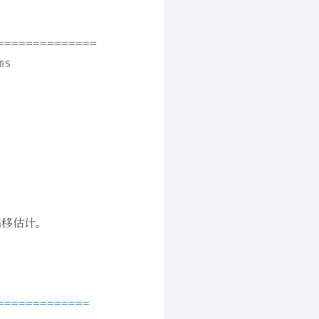
=============

s

偏移估计。
=============