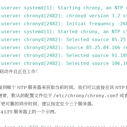
tuserver
systemd[1]:
Starting
chrony,
an
NTP
tuserver
chronyd[2482]:
chronyd
version
3.2
s
tuserver
chronyd[2482]:
Initial
frequency
-26
tuserver
systemd[1]:
Started
chrony,
an
NTP
c
tuserver
chronyd[2482]:
Selected
source
85.25
tuserver
chronyd[2482]:
Source
85.25
.84
.166
r
tuserver
chronyd[2482]:
Selected
source
91.18
tuserver
chronyd[2482]:
Selected
source
106.1
已经启动并且正在工作！
接到哪个 NTP 服务器来获取当前时间。我们可以直接在该 NTP
。通常，默认的配置文件位于
或
/etc/chrony/chrony.conf
。为了更可靠的同步时间，建议指定至少三个服务器。
.04 LTS 服务器上的一个示例。