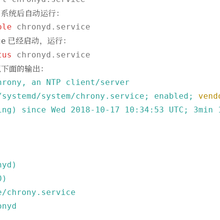
启系统后自动运行：
ble
 chronyd.service
已经启动，运行：
ce
tus
似下面的输出：
hrony,
an
NTP
client/server
/systemd/system/chrony.service;
enabled;
vend
ing)
since
Wed
2018-10-17 10:34:53 
UTC;
3min
nyd)
0
)
e/chrony.service
onyd