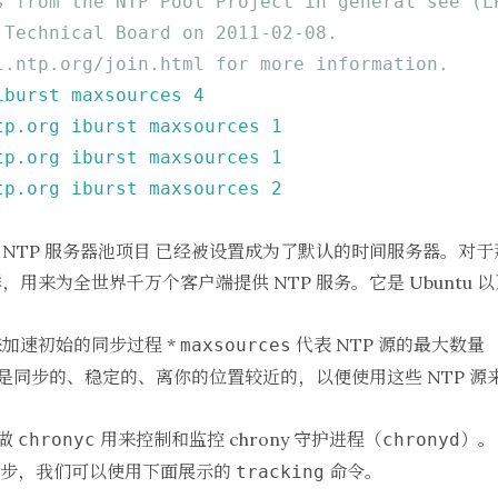
s from the NTP Pool Project in general see (L
 Technical Board on 2011-02-08.
l.ntp.org/join.html for more information.
iburst
maxsources
4
tp.org
iburst
maxsources
1
tp.org
iburst
maxsources
1
tp.org
iburst
maxsources
2
，
NTP 服务器池项目
已经被设置成为了默认的时间服务器。对于那
来为全世界千万个客户端提供 NTP 服务。它是 Ubuntu 以及
加速初始的同步过程 *
代表 NTP 源的最大数量
maxsources
器是同步的、稳定的、离你的位置较近的，以便使用这些 NTP 
叫做
用来控制和监控 chrony 守护进程（
）。
chronyc
chronyd
已经同步，我们可以使用下面展示的
命令。
tracking