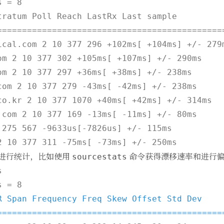
 = 8

tratum Poll Reach LastRx Last sample

==============================================
ical.com 2 10 377 296 +102ms[ +104ms] +/- 279m
om 2 10 377 302 +105ms[ +107ms] +/- 290ms

om 2 10 377 297 +36ms[ +38ms] +/- 238ms

com 2 10 377 279 -43ms[ -42ms] +/- 238ms

co.kr 2 10 377 1070 +40ms[ +42ms] +/- 314ms

.com 2 10 377 169 -13ms[ -11ms] +/- 80ms

 275 567 -9633us[-7826us] +/- 115ms

进行统计，比如使用
命令获得漂移速率和进行
sourcestats


R Span Frequency Freq Skew Offset Std Dev

=============================================