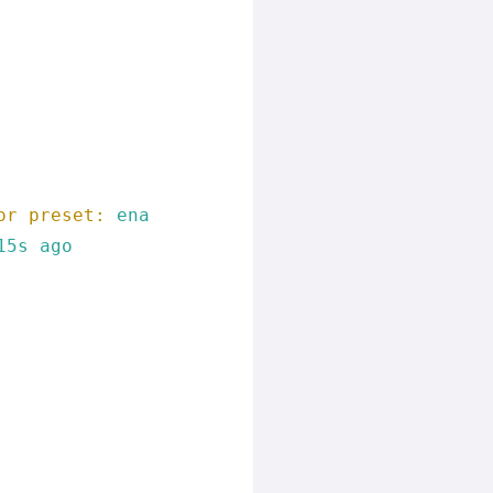
or preset:
ena
15s
ago