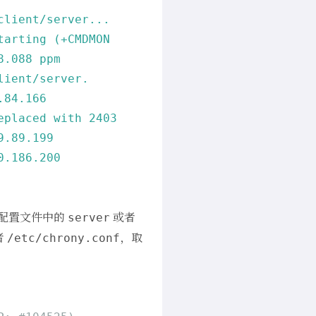
client/server...
tarting
(+CMDMON
8.088
ppm
lient/server.
.84
.166
eplaced
with
2403
9
.89
.199
0
.186
.200
 配置文件中的
或者
server
者
，取
/etc/chrony.conf