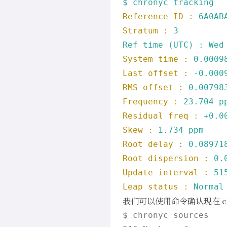
$
chronyc
tracking
Reference ID :
6A0AB
Stratum :
3
Ref
time
(UTC)
:
Wed
System time :
0.0009
Last offset :
-0.000
RMS offset :
0.00798
Frequency :
23.704
p
Residual freq :
+0.0
Skew :
1.734
ppm
Root delay :
0.08971
Root dispersion :
0.
Update interval :
51
Leap status :
Normal
我们可以使用命令确认现在 ch
$ chronyc sources
