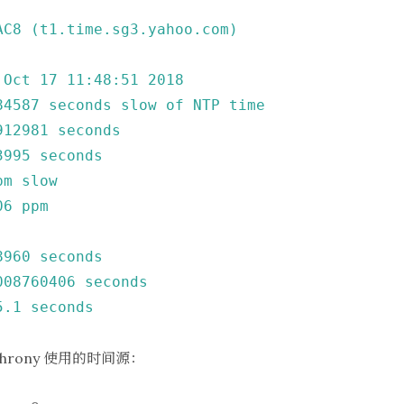
AC8
(t1.time.sg3.yahoo.com)
Oct
17
11
:48:51
2018
84587
seconds
slow
of
NTP
time
912981
seconds
3995
seconds
pm
slow
06
ppm
8960
seconds
008760406
seconds
5.1
seconds
rony 使用的时间源：