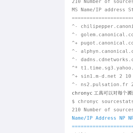
210 Number of sources
MS Name/IP address S
====================
^- chilipepper.canon
^- golem.canonical.c
^+ pugot.canonical.c
^- alphyn.canonical.
^- dadns.cdnetworks.
^* t1.time.sg3.yahoo
^+ sin1.m-d.net 2 10
工具可以对每个源
chronyc
$ chronyc sourcestats
Name/IP Address NP N
====================