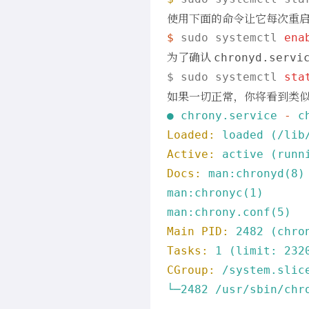
使用下面的命令让它每次重
$ 
sudo systemctl 
ena
为了确认
chronyd.servi
$ sudo systemctl 
sta
如果一切正常，你将看到类
●
chrony.service
-
c
Loaded:
loaded
(/lib
Active:
active
(runn
Docs:
man:chronyd(8)
man:chronyc(1)
man:chrony.conf(5)
Main PID:
2482
(chro
Tasks:
1
(limit:
232
CGroup:
/system.slic
└─2482
/usr/sbin/chr