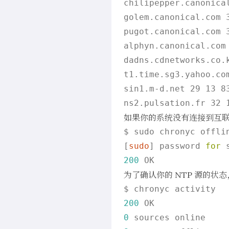
chilipepper.canonica
golem.canonical.com 
pugot.canonical.com 
alphyn.canonical.com
dadns.cdnetworks.co.
t1.time.sg3.yahoo.co
sin1.m-d.net 29 13 83
如果你的系统没有连接到互联网
$ sudo chronyc offlin
[
sudo
] password 
for
200
为了确认你的 NTP 源的状
200
0