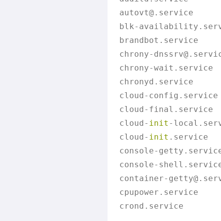
autovt@.service     
blk-availability.ser
brandbot.service    
chrony-dnssrv@.servi
chrony-wait.service 
chronyd.service     
cloud-config.service
cloud-final.service 
cloud-
init
-local.ser
cloud-
init
.service  
console-getty.servic
console-shell.servic
container-getty@.ser
cpupower.service    
crond.service       
.
