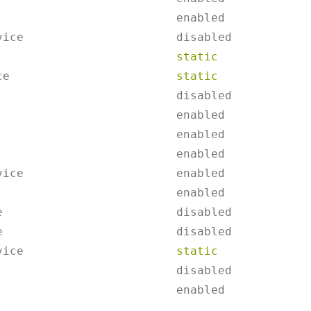
                          enabled

vice                      disabled

                          
static
ce                        
static
                          disabled

                          enabled

                          enabled

                          enabled

vice                      enabled

                          enabled

e                         disabled

e                         disabled

vice                      
static
                          disabled

                          enabled
