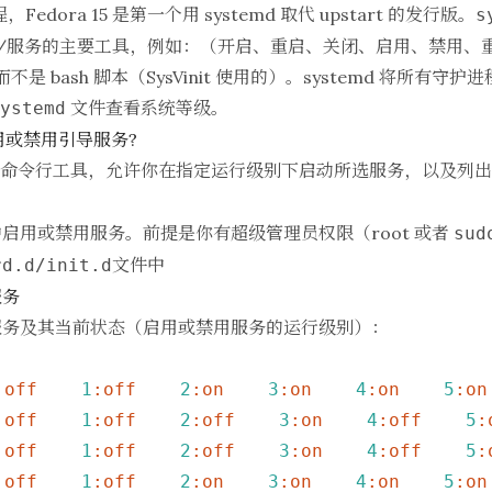
Fedora 15 是第一个用 systemd 取代 upstart 的发行版。
s
护进程/服务的主要工具，例如：（开启、重启、关闭、启用、禁用、
 文件而不是 bash 脚本（SysVinit 使用的）。systemd 将所有守
文件查看系统等级。
ystemd
令启用或禁用引导服务?
命令行工具，允许你在指定运行级别下启动所选服务，以及列出
启用或禁用服务。前提是你有超级管理员权限（root 或者
sud
文件中
rd.d/init.d
服务
务及其当前状态（启用或禁用服务的运行级别）：
:off
1
:off
2
:on
3
:on
4
:on
5
:on
:off
1
:off
2
:off
3
:on
4
:off
5
:
:off
1
:off
2
:off
3
:on
4
:off
5
:
:off
1
:off
2
:on
3
:on
4
:on
5
:on